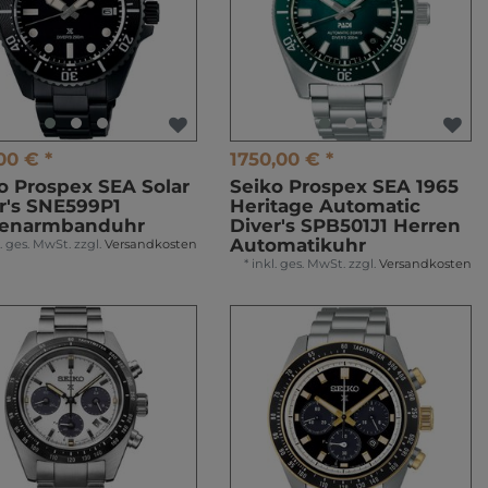
00 € *
1750,00 € *
o Prospex SEA Solar
Seiko Prospex SEA 1965
r's SNE599P1
Heritage Automatic
renarmbanduhr
Diver's SPB501J1 Herren
Automatikuhr
l. ges. MwSt.
zzgl.
Versandkosten
*
inkl. ges. MwSt.
zzgl.
Versandkosten