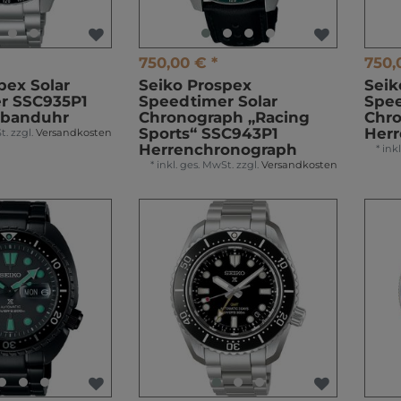
750,00 € *
750,
pex Solar
Seiko Prospex
Seik
r SSC935P1
Speedtimer Solar
Spee
mbanduhr
Chronograph „Racing
Chro
Sports“ SSC943P1
Her
t.
zzgl.
Versandkosten
Herrenchronograph
*
ink
*
inkl. ges. MwSt.
zzgl.
Versandkosten