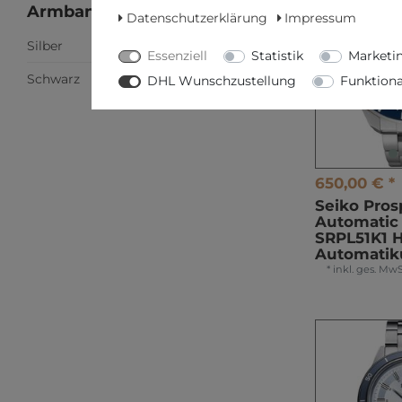
Armbandfarbe
Datenschutzerklärung
Impressum
Silber
6
Essenziell
Statistik
Marketi
Schwarz
2
DHL Wunschzustellung
Funktiona
650,00 € *
Seiko Pro
Automatic 
SRPL51K1 
Automatik
*
inkl. ges. MwS