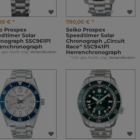
00 € *
790,00 € *
o Prospex
Seiko Prospex
dtimer Solar
Speedtimer Solar
nograph SSC961P1
Chronograph „Circuit
renchronograph
Race“ SSC941P1
Herrenchronograph
l. ges. MwSt.
zzgl.
Versandkosten
*
inkl. ges. MwSt.
zzgl.
Versandkosten