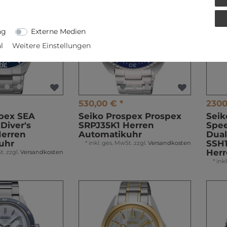
ng
Externe Medien
l
Weitere Einstellungen
530,00 € *
2300
spex SEA
Seiko Prospex Prospex
Seik
Diver's
SRPJ35K1 Herren
Spee
Herren
Automatikuhr
Dual
uhr
SSH1
*
inkl. ges. MwSt.
zzgl.
Versandkosten
Her
t.
zzgl.
Versandkosten
*
ink