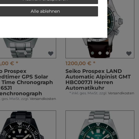
Alle ablehnen
,00 € *
1200,00 € *
o Prospex
Seiko Prospex LAND
dtimer GPS Solar
Automatic Alpinist GMT
 Time Chronograph
HBC007J1 Herren
65J1
Automatikuhr
renchronograph
*
inkl. ges. MwSt.
zzgl.
Versandkosten
l. ges. MwSt.
zzgl.
Versandkosten