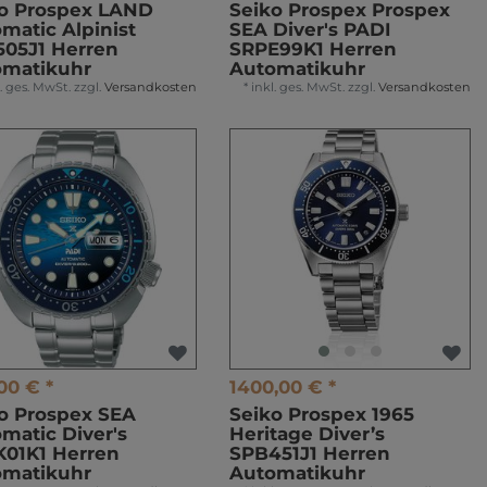
o Prospex LAND
Seiko Prospex Prospex
matic Alpinist
SEA Diver's PADI
05J1 Herren
SRPE99K1 Herren
omatikuhr
Automatikuhr
l. ges. MwSt.
zzgl.
Versandkosten
*
inkl. ges. MwSt.
zzgl.
Versandkosten
00 € *
1400,00 € *
o Prospex SEA
Seiko Prospex 1965
matic Diver's
Heritage Diver’s
01K1 Herren
SPB451J1 Herren
omatikuhr
Automatikuhr