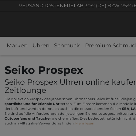
VERSANDKOSTENFREI AB 30€ (DE) BZW. 75€ (
Marken
Uhren
Schmuck
Premium Schmuc
Seiko Prospex
Seiko Prospex Uhren online kaufe
Zeitlounge
Die Kollektion Prospex des japanischen Uhrmachers Seiko ist für all diejenig
sportliche und funktionale Uhr
setzen. Zum Einsatz kommen die Modelle im
der Luft und werden demnach auch in die entsprechenden Serien
SEA
,
LA
Sie sind auf die Anforderungen der jeweiligen Elemente zugeschnitten und 
Outdoorfans und Taucher
gleichermaßen. Dies bedeutet natürlich nicht, d
auch im Alltag ihre Verwendung finden.
Mehr lesen