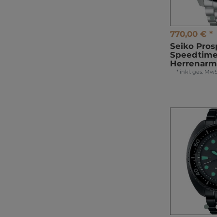
770,00 € *
Seiko Pros
Speedtime
Herrenar
*
inkl. ges. MwS