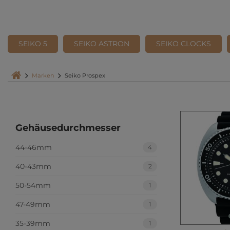
SEIKO 5
SEIKO ASTRON
SEIKO CLOCKS
Marken
Seiko Prospex
Gehäusedurchmesser
44-46mm
4
40-43mm
2
50-54mm
1
47-49mm
1
35-39mm
1