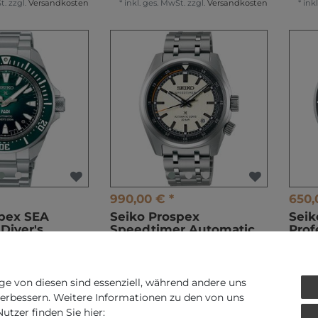
t.
zzgl.
Versandkosten
*
inkl. ges. MwSt.
zzgl.
Versandkosten
*
ink
990,00 € *
650,
spex SEA
Seiko Prospex
Seik
Diver's
Speedtimer Automatic
Prof
Herren
SPB513J1 Herren
SRPL
uhr
Automatikuhr
Aut
t.
zzgl.
Versandkosten
*
inkl. ges. MwSt.
zzgl.
Versandkosten
*
ink
ge von diesen sind essenziell, während andere uns
verbessern. Weitere Informationen zu den von uns
tzer finden Sie hier: