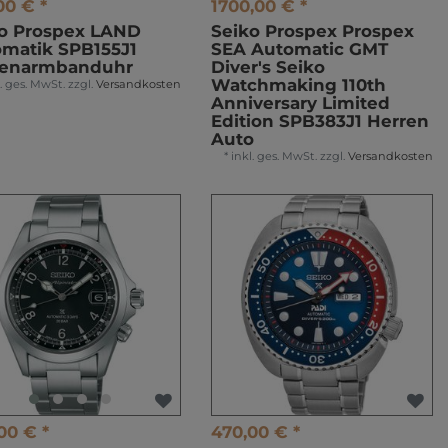
00 € *
1700,00 € *
o Prospex LAND
Seiko Prospex Prospex
matik SPB155J1
SEA Automatic GMT
renarmbanduhr
Diver's Seiko
Watchmaking 110th
l. ges. MwSt.
zzgl.
Versandkosten
Anniversary Limited
Edition SPB383J1 Herren
Auto
*
inkl. ges. MwSt.
zzgl.
Versandkosten
00 € *
470,00 € *