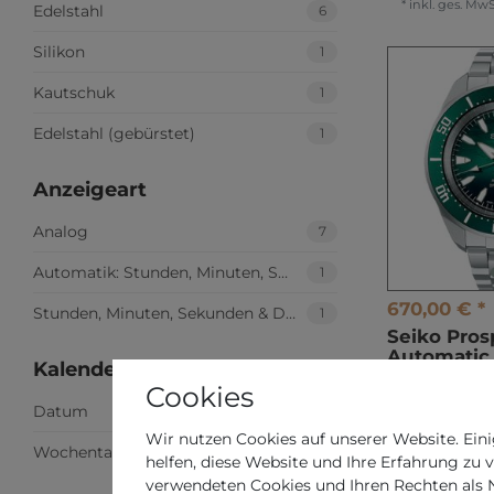
*
inkl. ges. MwS
Edelstahl
6
Silikon
1
Kautschuk
1
Edelstahl (gebürstet)
1
Anzeigeart
Analog
7
Automatik: Stunden, Minuten, Sekunden
1
670,00 € *
Stunden, Minuten, Sekunden & Datum, Wochentag
1
Seiko Pro
Automatic 
Kalender
SRPL53K1 
Cookies
Automatik
Datum
4
*
inkl. ges. MwS
Wir nutzen Cookies auf unserer Website. Eini
Wochentag + Datum
3
helfen, diese Website und Ihre Erfahrung zu 
verwendeten Cookies und Ihren Rechten als Nu