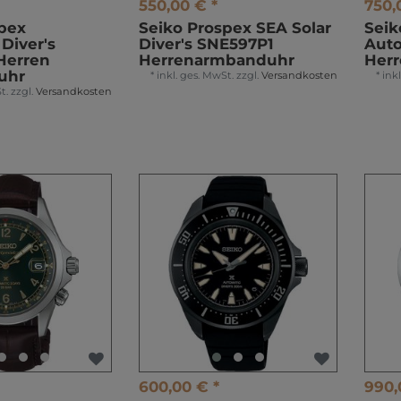
550,00 € *
750,
pex
Seiko Prospex SEA Solar
Seik
Diver's
Diver's SNE597P1
Auto
Herren
Herrenarmbanduhr
Her
uhr
*
inkl. ges. MwSt.
zzgl.
Versandkosten
*
ink
t.
zzgl.
Versandkosten
600,00 € *
990,