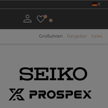
€
0
0
Großuhren
Ratgeber
Sales