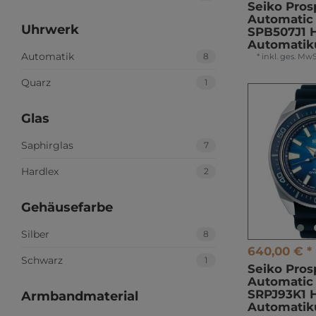
Seiko Pro
Automatic 
Uhrwerk
SPB507J1 
Automatik
Automatik
8
*
inkl. ges. MwS
Quarz
1
Glas
Saphirglas
7
Hardlex
2
Gehäusefarbe
Silber
8
640,00 € *
Schwarz
1
Seiko Pro
Automatic 
SRPJ93K1 
Armbandmaterial
Automatik