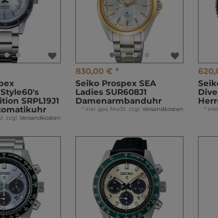
830,00 € *
620,
pex
Seiko Prospex SEA
Seik
Style60's
Ladies SUR608J1
Dive
ition SRPL19J1
Damenarmbanduhr
Her
tomatikuhr
*
inkl. ges. MwSt.
zzgl.
Versandkosten
*
ink
t.
zzgl.
Versandkosten