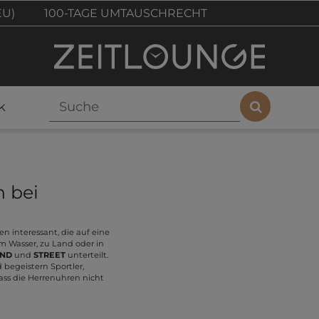
EU)
100-TAGE UMTAUSCHRECHT
k
n bei
en interessant, die auf eine
 Wasser, zu Land oder in
ND
und
STREET
unterteilt.
begeistern Sportler,
ass die Herrenuhren nicht