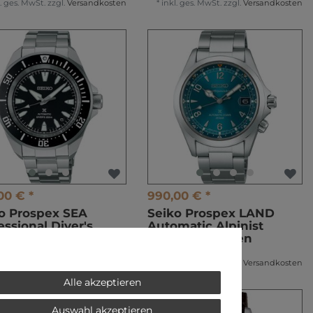
l. ges. MwSt.
zzgl.
Versandkosten
*
inkl. ges. MwSt.
zzgl.
Versandkosten
00 € *
990,00 € *
o Prospex SEA
Seiko Prospex LAND
essional Diver's
Automatic Alpinist
13K1 Herren
SPB503J1 Herren
omatikuhr
Automatikuhr
l. ges. MwSt.
zzgl.
Versandkosten
*
inkl. ges. MwSt.
zzgl.
Versandkosten
Alle akzeptieren
Auswahl akzeptieren