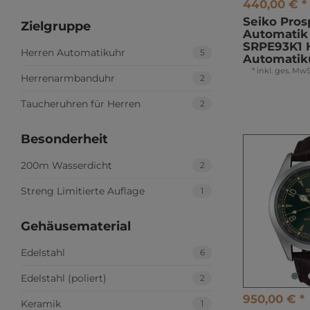
440,00 € *
Seiko Pros
Zielgruppe
Automatik 
SRPE93K1 
Herren Automatikuhr
5
Automatik
*
inkl. ges. MwS
Herrenarmbanduhr
2
Taucheruhren für Herren
2
Besonderheit
200m Wasserdicht
2
Streng Limitierte Auflage
1
Gehäusematerial
Edelstahl
6
Edelstahl (poliert)
2
950,00 € *
Keramik
1