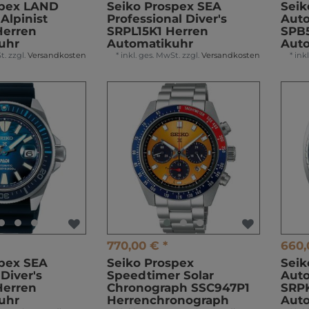
spex LAND
Seiko Prospex SEA
Seik
Alpinist
Professional Diver's
Auto
Herren
SRPL15K1 Herren
SPB5
uhr
Automatikuhr
Aut
t.
zzgl.
Versandkosten
*
inkl. ges. MwSt.
zzgl.
Versandkosten
*
ink
770,00 € *
660,
spex SEA
Seiko Prospex
Seik
Diver's
Speedtimer Solar
Auto
Herren
Chronograph SSC947P1
SRPK
uhr
Herrenchronograph
Aut