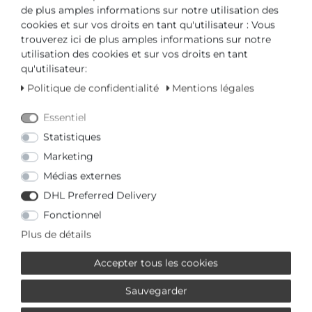
de plus amples informations sur notre utilisation des
cookies et sur vos droits en tant qu'utilisateur : Vous
trouverez ici de plus amples informations sur notre
3799,00 € *
utilisation des cookies et sur vos droits en tant
Ring 4er-Krappe
qu'utilisateur:
Politique de confidentialité
Mentions légales
Pure! Diamonds Jewellery
*
y compris TVA
en sus
Frais d'expédition
Essentiel
Statistiques
1029,00 € *
Marketing
Ring 4er-Krappe
Médias externes
Pure! Diamonds Jewellery
DHL Preferred Delivery
*
y compris TVA
en sus
Frais d'expédition
Fonctionnel
Plus de détails
Accepter tous les cookies
Sauvegarder