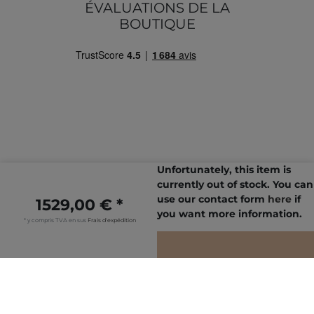
ÉVALUATIONS DE LA
BOUTIQUE
Unfortunately, this item is
currently out of stock. You can
use our contact form
here
if
1529,00 € *
© Copyright 2026 | Tous droits réservés.
you want more information.
* y compris TVA en sus
Frais d'expédition
AJOUTER AU PANIER