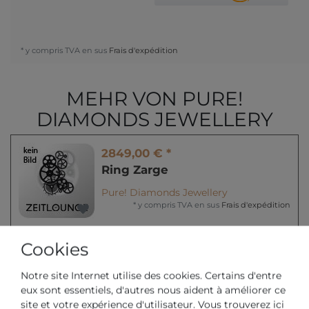
* y compris TVA en sus
Frais d'expédition
MEHR VON PURE!
DIAMONDS JEWELLERY
2849,00 € *
Ring Zarge
Pure! Diamonds Jewellery
*
y compris TVA
en sus
Frais d'expédition
Cookies
30299,00 € *
Ring 4er-Krappe
Notre site Internet utilise des cookies. Certains d'entre
eux sont essentiels, d'autres nous aident à améliorer ce
Pure! Diamonds Jewellery
site et votre expérience d'utilisateur. Vous trouverez ici
*
y compris TVA
en sus
Frais d'expédition