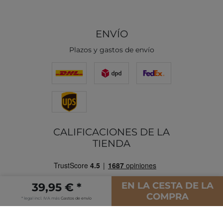
ENVÍO
Plazos y gastos de envío
CALIFICACIONES DE LA
TIENDA
EN LA CESTA DE LA
39,95 € *
COMPRA
* legal incl. IVA más
Gastos de envío