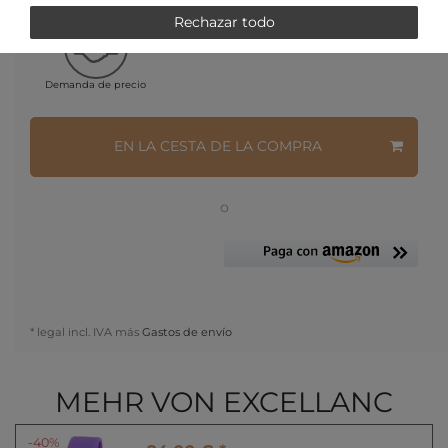
Rechazar todo
Demanda de precio
EN LA CESTA DE LA COMPRA
o
* legal incl. IVA más
Gastos de envío
MEHR VON EXCELLANC
-40%