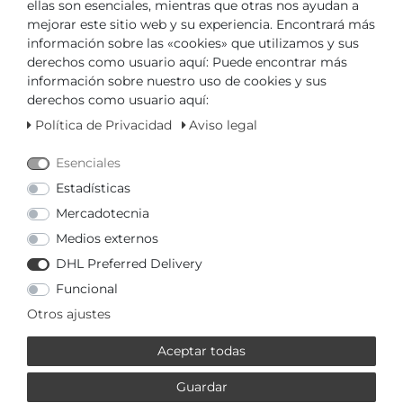
ellas son esenciales, mientras que otras nos ayudan a
Precio básico
39,95 € / Stück
mejorar este sitio web y su experiencia. Encontrará más
información sobre las «cookies» que utilizamos y sus
derechos como usuario aquí: Puede encontrar más
información sobre nuestro uso de cookies y sus
derechos como usuario aquí:
en almacén, inmediatamente disponible
Política de Privacidad
Aviso legal
Esenciales
DISTRIBUIDOR CERTIFICADO
Estadísticas
TIEMPO DE ENTREGA RÁPIDO
Mercadotecnia
Medios externos
Su precio con
3% de descuento
en transferencia
DHL Preferred Delivery
anticipada:
38,75 € *
Funcional
Otros ajustes
Aceptar todas
Guardar
Preguntas sobre el artículo
Lista de deseados