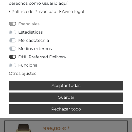
derechos como usuario aquí:
Política de Privacidad
Aviso legal
Demanda de precio
Esenciales
EN LA CESTA DE LA COMPRA
Estadísticas
Mercadotecnia
o
Medios externos
DHL Preferred Delivery
Funcional
Otros ajustes
* legal incl. IVA más
Gastos de envío
Aceptar todas
Guardar
MEHR VON FREDERIQUE
Rechazar todo
CONSTANT GENEVE
995,00 € *