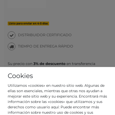
Listo para enviar en 4-5 días
DISTRIBUIDOR CERTIFICADO
TIEMPO DE ENTREGA RÁPIDO
Su precio con
3% de descuento
en transferencia
anticipada:
965,15 € *
Cookies
Utilizamos «cookies» en nuestro sitio web. Algunas de
ellas son esenciales, mientras que otras nos ayudan a
mejorar este sitio web y su experiencia. Encontrará más
información sobre las «cookies» que utilizamos y sus
Preguntas sobre el artículo
Lista de deseados
derechos como usuario aquí: Puede encontrar más
información sobre nuestro uso de cookies y sus