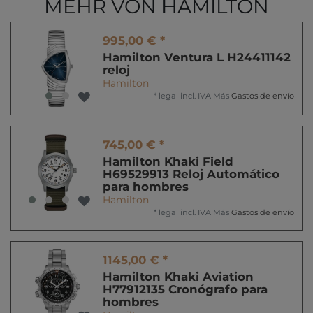
MEHR VON HAMILTON
995,00 € *
Hamilton Ventura L H24411142
reloj
Hamilton
*
legal incl. IVA
Más
Gastos de envío
745,00 € *
Hamilton Khaki Field
H69529913 Reloj Automático
para hombres
Hamilton
*
legal incl. IVA
Más
Gastos de envío
1145,00 € *
Hamilton Khaki Aviation
H77912135 Cronógrafo para
hombres