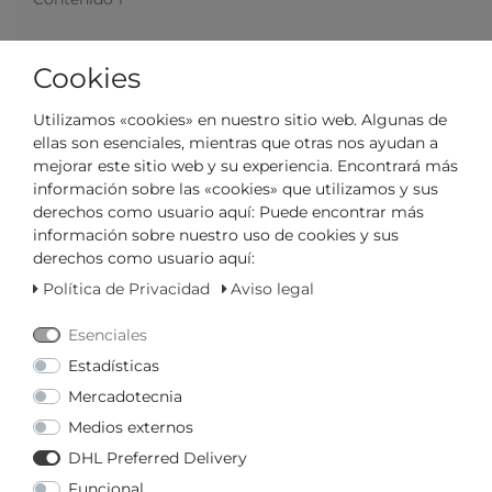
Cookies
Utilizamos «cookies» en nuestro sitio web. Algunas de
ellas son esenciales, mientras que otras nos ayudan a
mejorar este sitio web y su experiencia. Encontrará más
información sobre las «cookies» que utilizamos y sus
derechos como usuario aquí: Puede encontrar más
en almacén, inmediatamente disponible
información sobre nuestro uso de cookies y sus
derechos como usuario aquí:
DISTRIBUIDOR CERTIFICADO
Política de Privacidad
Aviso legal
TIEMPO DE ENTREGA RÁPIDO
Esenciales
Estadísticas
Su precio con
3% de descuento
en transferencia
Mercadotecnia
anticipada:
426,80 € *
Medios externos
DHL Preferred Delivery
Funcional