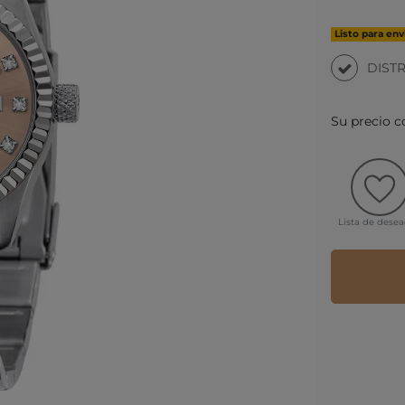
Listo para env
DIST
Su precio 
Lista de dese