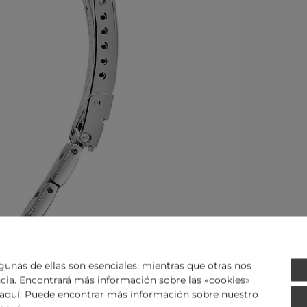
gunas de ellas son esenciales, mientras que otras nos
ncia. Encontrará más información sobre las «cookies»
ID de art. - 123317
 aquí: Puede encontrar más información sobre nuestro