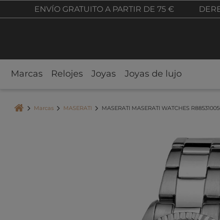
ENVÍO GRATUITO A PARTIR DE 75 €
DERE
Marcas
Relojes
Joyas
Joyas de lujo
Marcas
MASERATI
MASERATI MASERATI WATCHES R8853100509 