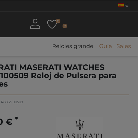
€
0
0
Relojes grande
Guía
Sales
RATI MASERATI WATCHES
100509 Reloj de Pulsera para
es
o
R8853100509
*
0 €