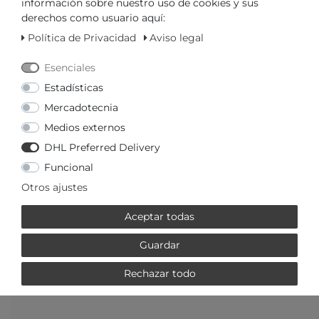
información sobre nuestro uso de cookies y sus
derechos como usuario aquí:
Política de Privacidad
Aviso legal
Esenciales
Estadísticas
Mercadotecnia
Medios externos
DHL Preferred Delivery
Listo para enviar en 4-5 días
Funcional
Otros ajustes
DISTRIBUIDOR CERTIFICADO
Aceptar todas
TIEMPO DE ENTREGA RÁPIDO
Guardar
Su precio con
3% de descuento
en transferencia
Rechazar todo
anticipada:
173,63 € *