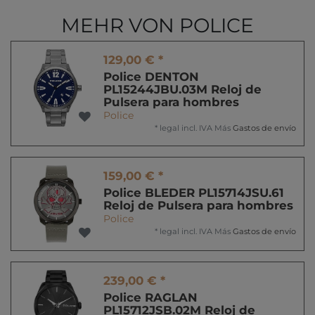
MEHR VON POLICE
129,00 € *
Police DENTON
PL15244JBU.03M Reloj de
Pulsera para hombres
Police
*
legal incl. IVA
Más
Gastos de envío
159,00 € *
Police BLEDER PL15714JSU.61
Reloj de Pulsera para hombres
Police
*
legal incl. IVA
Más
Gastos de envío
239,00 € *
Police RAGLAN
PL15712JSB.02M Reloj de