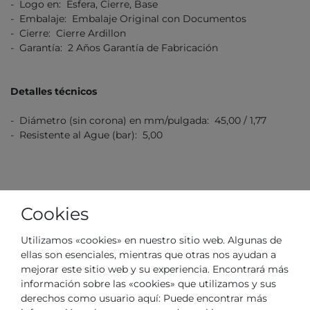
- Logo en: Esfera, Cierre, Base
- Embalaje: Embalaje Original con Documentos
- Cierre: Cierre Ardillon
- Garantía: 2 Años Garantía de Fabricación
Detalles técnicos
- Diámetro (sin corona) en mm/pulgada: 45,00 / 1,77
- Resistente al Ague (bar): 5,00
Cookies
Utilizamos «cookies» en nuestro sitio web. Algunas de
N.° de artículo
PEWGA0075501
ellas son esenciales, mientras que otras nos ayudan a
mejorar este sitio web y su experiencia. Encontrará más
*
179,00 €
información sobre las «cookies» que utilizamos y sus
derechos como usuario aquí: Puede encontrar más
Contenido
1