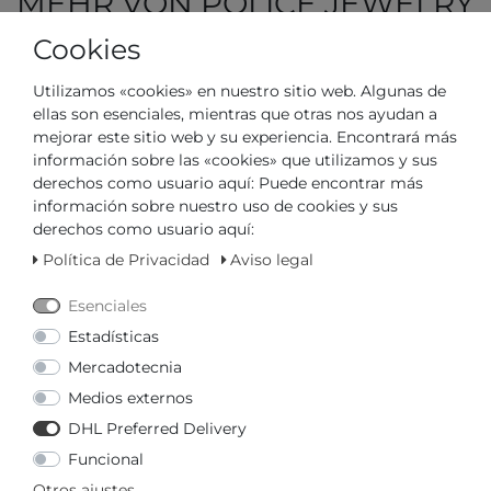
MEHR VON POLICE JEWELRY
Cookies
59,00 € *
Police Jewelry Batarang 2.0
Utilizamos «cookies» en nuestro sitio web. Algunas de
PEAGB0080802
ellas son esenciales, mientras que otras nos ayudan a
Police Jewelry
mejorar este sitio web y su experiencia. Encontrará más
*
legal incl. IVA
Más
Gastos de envío
información sobre las «cookies» que utilizamos y sus
derechos como usuario aquí: Puede encontrar más
información sobre nuestro uso de cookies y sus
89,00 € *
derechos como usuario aquí:
Police Jewelry HIMAL
Política de Privacidad
Aviso legal
PJ26563BSU.02
Police Jewelry
Esenciales
*
legal incl. IVA
Más
Gastos de envío
Estadísticas
Mercadotecnia
79,00 € *
Medios externos
Police Jewelry VALORIOUS
DHL Preferred Delivery
PEAGB2120334
Police Jewelry
Funcional
*
legal incl. IVA
Más
Gastos de envío
Otros ajustes