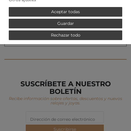
Aceptar todas
59,00 € *
Police Jewelry TRUCKER
Guardar
PJ.25488BLB/01-A
Police Jewelry
Rechazar todo
*
legal incl. IVA
Más
Gastos de envío
SUSCRÍBETE A NUESTRO
BOLETÍN
Recibe información sobre ofertas, descuentos y nuevos
relojes y joyas.
Suscribirse