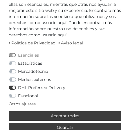
ellas son esenciales, mientras que otras nos ayudan a
a partir de 8179,00 € *
mejorar este sitio web y su experiencia. Encontrará más
Pure! Diamonds Jewelry -
información sobre las «cookies» que utilizamos y sus
Pulsera 18 kt
derechos como usuario aquí: Puede encontrar más
Pure! Diamonds Jewellery
información sobre nuestro uso de cookies y sus
*
legal incl. IVA
Más
Gastos de envío
derechos como usuario aquí:
Política de Privacidad
Aviso legal
a partir de 2679,00 € *
Esenciales
Pure! Diamonds Jewelry -
Pulsera 18 kt
Estadísticas
Pure! Diamonds Jewellery
Mercadotecnia
*
legal incl. IVA
Más
Gastos de envío
Medios externos
DHL Preferred Delivery
a partir de 3229,00 € *
Funcional
Pure! Diamonds Jewelry -
Otros ajustes
Pulsera 18 kt
Pure! Diamonds Jewellery
Aceptar todas
*
legal incl. IVA
Más
Gastos de envío
Guardar