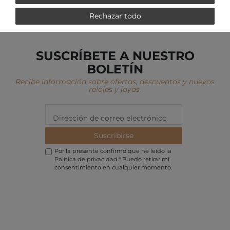
Rechazar todo
SUSCRÍBETE A NUESTRO
BOLETÍN
Recibe información sobre ofertas, descuentos y nuevos
relojes y joyas.
Suscribirse
Por la presente confirmo que he leído la
Política de privacidad
.* Puedo retirar mi
consentimiento en cualquier momento.