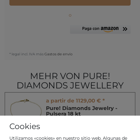
o
* legal incl. IVA más
Gastos de envío
MEHR VON PURE!
DIAMONDS JEWELLERY
a partir de 1129,00 € *
Pure! Diamonds Jewelry -
Pulsera 18 kt
Pure! Diamonds Jewellery
Cookies
*
legal incl. IVA
Más
Gastos de envío
Utilizamos «cookies» en nuestro sitio web. Algunas de