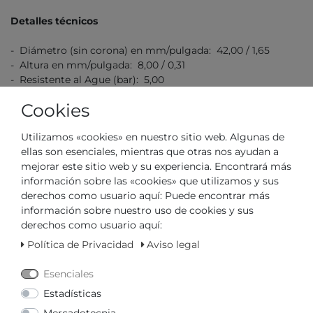
Detalles técnicos
- Diámetro (sin corona) en mm/pulgada: 42,00 / 1,65
- Altura en mm/pulgada: 8,00 / 0,31
- Resistente al Ague (bar): 5,00
Cookies
Utilizamos «cookies» en nuestro sitio web. Algunas de
ellas son esenciales, mientras que otras nos ayudan a
mejorar este sitio web y su experiencia. Encontrará más
información sobre las «cookies» que utilizamos y sus
N.° de artículo
TDWGA0011401
derechos como usuario aquí: Puede encontrar más
información sobre nuestro uso de cookies y sus
*
129,00 €
derechos como usuario aquí:
Política de Privacidad
Aviso legal
Contenido
1
Esenciales
Estadísticas
Mercadotecnia