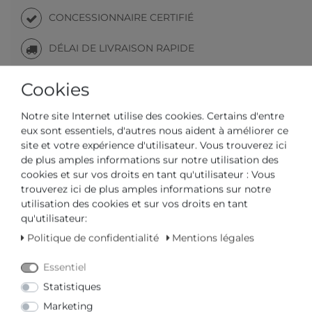
CONCESSIONNAIRE CERTIFIÉ
DÉLAI DE LIVRAISON RAPIDE
Cookies
Votre prix avec
3% de remise
sur le virement anticipé :
163,93 € *
Notre site Internet utilise des cookies. Certains d'entre
eux sont essentiels, d'autres nous aident à améliorer ce
site et votre expérience d'utilisateur. Vous trouverez ici
de plus amples informations sur notre utilisation des
cookies et sur vos droits en tant qu'utilisateur : Vous
trouverez ici de plus amples informations sur notre
Question sur l'article
Offre
Liste d'envies
utilisation des cookies et sur vos droits en tant
qu'utilisateur:
Politique de confidentialité
Mentions légales
AJOUTER AU PANIER
Essentiel
ou
Statistiques
Marketing