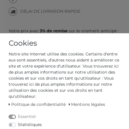
DÉLAI DE LIVRAISON RAPIDE
Votre prix avec
3% de remise
sur le virement anticipé :
144,53 € *
Cookies
Notre site Internet utilise des cookies. Certains d'entre
eux sont essentiels, d'autres nous aident à améliorer ce
site et votre expérience d'utilisateur. Vous trouverez ici
de plus amples informations sur notre utilisation des
Question sur l'article
Offre
Liste d'envies
cookies et sur vos droits en tant qu'utilisateur : Vous
trouverez ici de plus amples informations sur notre
Unfortunately, this item is currently out of stock. You
utilisation des cookies et sur vos droits en tant
can use our contact form
here
if you want more
qu'utilisateur:
information.
Politique de confidentialité
Mentions légales
AJOUTER AU PANIER
Essentiel
Statistiques