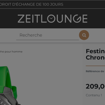
DROIT D'ÉCHANGE DE 100 JOURS
Festi
aphe pour homme
Chron
Référence de l
209,
Contenu
1