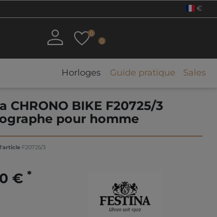
€
0
0
Horloges
Guide pratique
Sales
na CHRONO BIKE F20725/3
ographe pour homme
'article
F20725/3
*
00 €