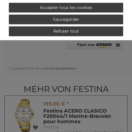
Accepter tous les cookies
AJOUTER AU PANIER
Sauvegarder
Refuser tout
ou
* y compris TVA en sus
Frais d'expédition
MEHR VON FESTINA
199,00 € *
Festina ACERO CLASICO
F20044/1 Montre-Bracelet
pour hommes
Festina