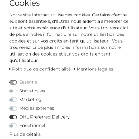
Cookies
Notre site Internet utilise des cookies. Certains d'entre
eux sont essentiels, d'autres nous aident à améliorer ce
site et votre expérience d'utilisateur. Vous trouverez ici
de plus amples informations sur notre utilisation des
cookies et sur vos droits en tant qu'utilisateur : Vous
en stock, Immédiatement disponible
trouverez ici de plus amples informations sur notre
utilisation des cookies et sur vos droits en tant
CONCESSIONNAIRE CERTIFIÉ
qu'utilisateur:
DÉLAI DE LIVRAISON RAPIDE
Politique de confidentialité
Mentions légales
Essentiel
Votre prix avec
3% de remise
sur le virement anticipé :
Statistiques
86,57 € *
Marketing
Médias externes
DHL Preferred Delivery
Fonctionnel
Plus de détails
Question sur l'article
Offre
Liste d'envies