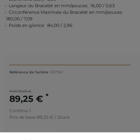
- Langeur du Bracelet en mm/pouces: 16,00 / 0,63
- Circonférence Maximale du Bracelet en mm/pouces:
180,00 / 7,09
- Poids en g/once: 84,00 / 2,96
Référence de l'article
F16719/1
PVR 119,00 €
*
89,25 €
Contenu
1
Prix de base
89,25 € / Stück