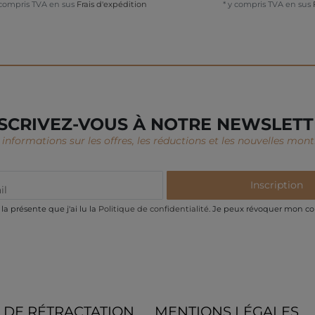
 compris TVA
en sus
Frais d'expédition
*
y compris TVA
en sus
SCRIVEZ-VOUS À NOTRE NEWSLET
informations sur les offres, les réductions et les nouvelles montr
Inscription
la présente que j'ai lu la
Politique de confidentialité
. Je peux révoquer mon c
 DE RÉTRACTATION
MENTIONS LÉGALES