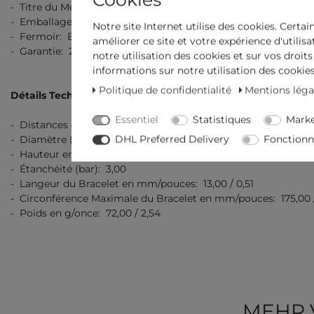
- Titre du Métal / Sorte de Métal: Acier Inoxydable 316L
- Emballage: Emballage Originale avec des Documents
Notre site Internet utilise des cookies. Certai
- Fermoir: Boucle déployante automatique
améliorer ce site et votre expérience d'utilis
- Garantie: 2 Ans Garantie de Fabrication
notre utilisation des cookies et sur vos droits
informations sur notre utilisation des cookies 
Politique de confidentialité
Mentions léga
Détails Techniques
Essentiel
Statistiques
Marke
- Distances entre les cornes en mm/pouces: 25,00 / 0,98
DHL Preferred Delivery
Fonctionn
- Diamètre (sans couronne) en mm/pouce: 21,00 / 0,83
- Hauteur en mm/pouces: 8,00 / 0,31
- Étanchéité (bar): 3,00
- Langeur du Bracelet en mm/pouces: 13,00 / 0,51
- Circonférence Maximale du Bracelet en mm/pouces: 175,00 
- Poids en g/once: 72,00 / 2,54
MEHR 