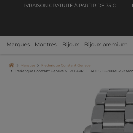
LIVRAISON GRATUITE À PARTIR DE 75 €
Marques
Montres
Bijoux
Bijoux premium
Marques
Frederique Constant Geneve
Frederique Constant Geneve NEW CARREE LADIES FC-200MC26B Montr