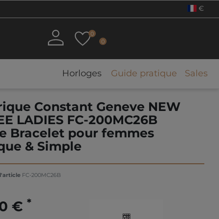
€
0
0
Horloges
Guide pratique
Sales
rique Constant Geneve NEW
E LADIES FC-200MC26B
e Bracelet pour femmes
ique & Simple
'article
FC-200MC26B
*
00 €