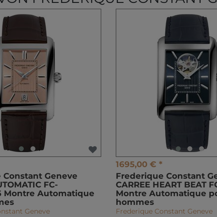
1695,00 € *
e Constant Geneve
Frederique Constant G
UTOMATIC FC-
CARREE HEART BEAT F
 Montre Automatique
Montre Automatique p
mes
hommes
onstant Geneve
Frederique Constant Geneve