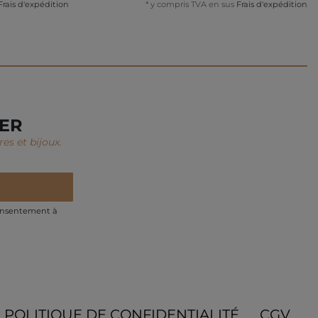
Frais d'expédition
*
y compris TVA
en sus
Frais d'expédition
TER
es et bijoux.
onsentement à
POLITIQUE DE CONFIDENTIALITÉ
CGV