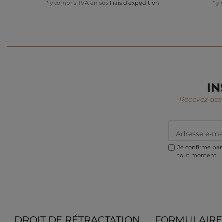
*
y compris TVA
en sus
Frais d'expédition
*
y
IN
Recevez des 
Je confirme par 
tout moment.
DROIT DE RÉTRACTATION
FORMULAIRE