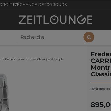
DROIT D'ÉCHANGE DE 100 JOURS
Frede
CARRE
e Bracelet pour femmes Classique & Simple
Montr
Class
Référence de l
895,