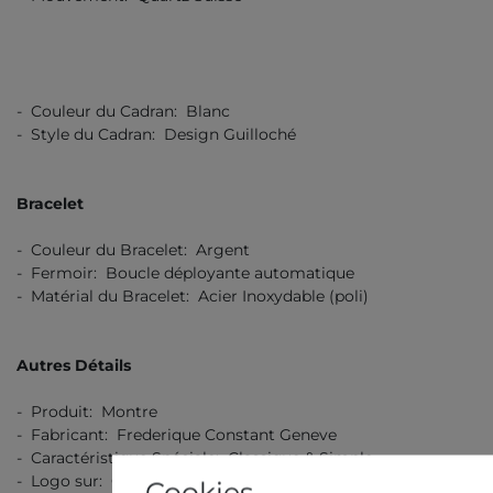
- Couleur du Cadran: Blanc
- Style du Cadran: Design Guilloché
Bracelet
- Couleur du Bracelet: Argent
- Fermoir: Boucle déployante automatique
- Matérial du Bracelet: Acier Inoxydable (poli)
Autres Détails
- Produit: Montre
- Fabricant: Frederique Constant Geneve
- Caractéristique Spéciale: Classique & Simple
- Logo sur: Cadran, Boucle, Verso
Cookies