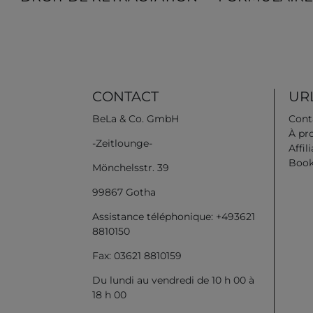
CONTACT
URL
BeLa & Co. GmbH
Cont
À pr
-Zeitlounge-
Affil
Book
Mönchelsstr. 39
99867 Gotha
Assistance téléphonique: +493621
8810150
Fax: 03621 8810159
Du lundi au vendredi de 10 h 00 à
18 h 00