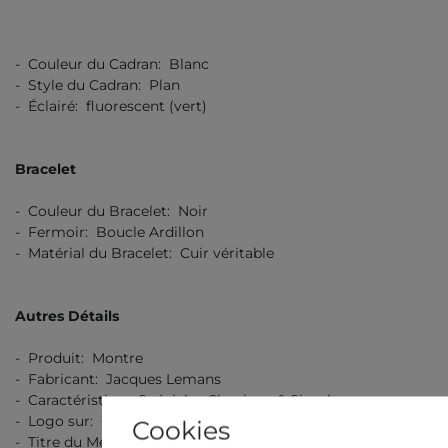
- Couleur du Cadran: Blanc
- Style du Cadran: Plan
- Éclairé: fluorescent (vert)
Bracelet
- Couleur du Bracelet: Noir
- Fermoir: Boucle Ardillon
- Matérial du Bracelet: Cuir véritable
Autres Détails
- Produit: Montre
- Fabricant: Jacques Lemans
- Caractéristique Spéciale: Classique & Simple
- Logo sur: Cadran, Couronne, Fond, Boucle, Bracelet
Cookies
- Titre du Métal / Sorte de Métal: Acier Inoxydable 316L