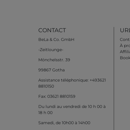
CONTACT
URL
BeLa & Co. GmbH
Cont
À pr
-Zeitlounge-
Affil
Book
Mönchelsstr. 39
99867 Gotha
Assistance téléphonique: +493621
8810150
Fax: 03621 8810159
Du lundi au vendredi de 10 h 00 à
18 h 00
Samedi, de 10h00 à 14h00