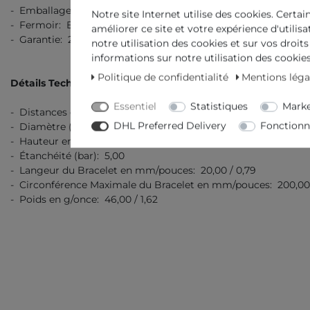
- Emballage: Emballage Originale avec des Documents
Notre site Internet utilise des cookies. Certai
- Fermoir: Boucle Ardillon
améliorer ce site et votre expérience d'utilis
- Garantie: 2 Ans Garantie de Fabrication
notre utilisation des cookies et sur vos droits
informations sur notre utilisation des cookies 
Politique de confidentialité
Mentions léga
Détails Techniques
Essentiel
Statistiques
Marke
- Distances entre les cornes en mm/pouces: 47,00 / 1,85
DHL Preferred Delivery
Fonctionn
- Diamètre (sans couronne) en mm/pouce: 40,00 / 1,57
- Hauteur en mm/pouces: 11,00 / 0,43
- Étanchéité (bar): 5,00
- Langeur du Bracelet en mm/pouces: 20,00 / 0,79
- Circonférence Maximale du Bracelet en mm/pouces: 200,00 
- Poids en g/once: 46,00 / 1,62