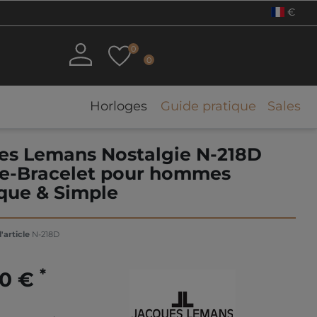
€
0
0
Horloges
Guide pratique
Sales
es Lemans Nostalgie N-218D
e-Bracelet pour hommes
ique & Simple
'article
N-218D
*
00 €