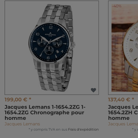
-40%
199,00 € *
137,40 € *
Jacques Lemans 1-1654.2ZG 1-
Jacques Le
1654.2ZG Chronographe pour
1654.2ZH 
homme
homme
Jacques Lemans
Jacques Lem
*
y compris TVA
en sus
Frais d'expédition
*
y