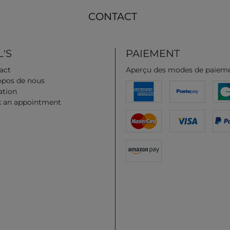
CONTACT
'S
PAIEMENT
act
Aperçu des modes de paiem
opos de nous
iation
 an appointment