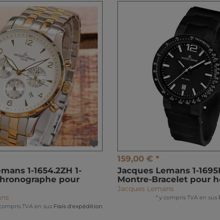
159,00 € *
mans 1-1654.2ZH 1-
Jacques Lemans 1-1695F
Chronographe pour
Montre-Bracelet pour
Jacques Lemans
ans
*
y compris TVA
en sus
 compris TVA
en sus
Frais d'expédition