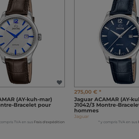
275,00 € *
AMAR (AY-kuh-mar)
Jaguar ACAMAR (AY-ku
ntre-Bracelet pour
J1042/3 Montre-Bracele
hommes
Jaguar
 compris TVA
en sus
Frais d'expédition
*
y compris TVA
en sus