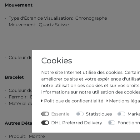
Mouvement
- Type d'Écran de Visualisation: Chronographe
- Mouvement: Quartz Suisse
- Couleur du Cadran: Vert
Cookies
Notre site Internet utilise des cookies. Certai
Bracelet
améliorer ce site et votre expérience d'utilis
notre utilisation des cookies et sur vos droits
- Couleur du Bracelet: Argent
informations sur notre utilisation des cookies 
- Fermoir: Boucle déployante à double sécurité
Politique de confidentialité
Mentions léga
- Matérial du Bracelet: Acier inoxydable
Essentiel
Statistiques
Marke
DHL Preferred Delivery
Fonctionn
Autres Détails
- Produit: Montre