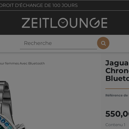
DROIT D'ÉCHANGE DE 100 JOURS
Jagua
our femmes Avec Bluetooth
Chron
Bluet
Référence de l
550,
Contenu
1