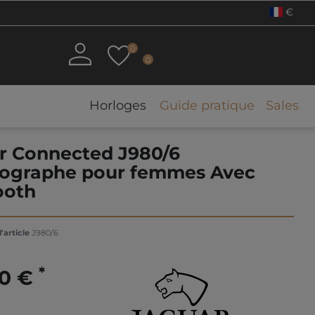
€
0
0
Horloges
Guide pratique
Sales
r Connected J980/6
ographe pour femmes Avec
ooth
'article
J980/6
*
00 €