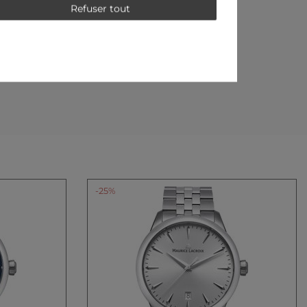
Refuser tout
-25%