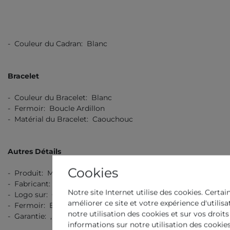
- Couleur du Cadran: Blanc
Bracelet
- Couleur du Bracelet: Blanc
- Fermoir: Boucle Ardillon
- Matérial du Bracelet: Caouchouc
Autres Détails
Cookies
- Produit: Montre
- Fabricant: Maurice Lacroix
Notre site Internet utilise des cookies. Certai
- Logo sur: Cadran, Fond, Bracelet
améliorer ce site et votre expérience d'utilis
- Fermoir: Boucle Ardillon
notre utilisation des cookies et sur vos droits
- Garantie: , 2 Ans Garantie de Fabrication
informations sur notre utilisation des cookies 