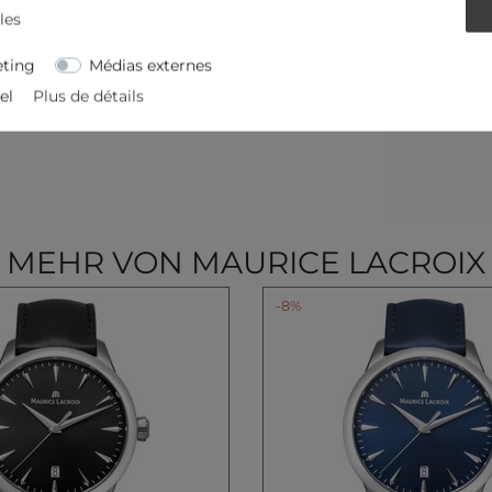
les
ting
Médias externes
el
Plus de détails
MEHR VON MAURICE LACROIX
-8%