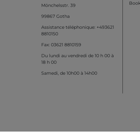
Book
Mönchelsstr. 39
99867 Gotha
Assistance téléphonique: +493621
8810150
Fax: 03621 8810159
Du lundi au vendredi de 10 h 00 à
18 h 00
Samedi, de 10h00 à 14h00