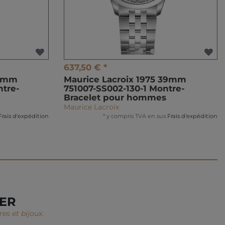
637,50 € *
39mm
Maurice Lacroix 1975 39mm
tre-
751007-SS002-130-1 Montre-
Bracelet pour hommes
Maurice Lacroix
Frais d'expédition
*
y compris TVA
en sus
Frais d'expédition
TER
es et bijoux.