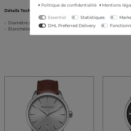
Politique de confidentialité
Mentions léga
Détails Techniques
Essentiel
Statistiques
Marke
- Diamètre (sans couronne) en mm/pouce: 40,00 / 1,57
DHL Preferred Delivery
Fonctionn
- Étanchéité (bar): 10,00