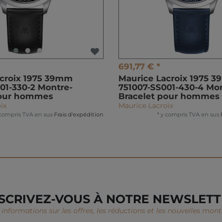
691,77 € *
acroix 1975 39mm
Maurice Lacroix 1975 
01-330-2 Montre-
751007-SS001-430-4 Mon
pour hommes
Bracelet pour hommes
ix
Maurice Lacroix
 compris TVA
en sus
Frais d'expédition
*
y compris TVA
en sus
SCRIVEZ-VOUS À NOTRE NEWSLET
informations sur les offres, les réductions et les nouvelles montr