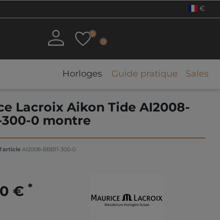
€
0
0
Horloges
Guide pratique
Sales
ce Lacroix Aikon Tide AI2008-
-300-0 montre
'article
AI2008-BBB11-300-0
*
00 €