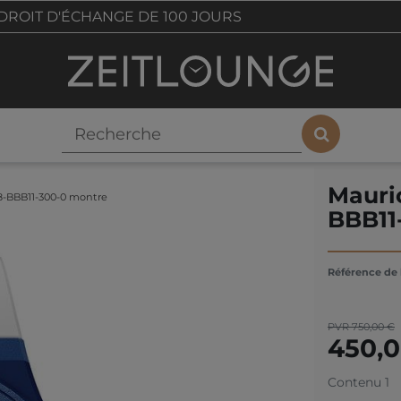
DROIT D'ÉCHANGE DE 100 JOURS
Mauri
08-BBB11-300-0 montre
BBB11
Référence de l
PVR 750,00 €
450,
Contenu
1