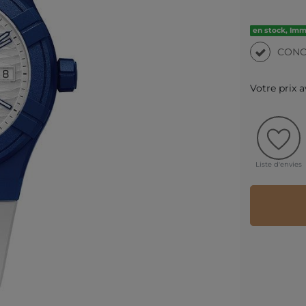
en stock, Im
CONC
Votre prix 
Liste d'envies