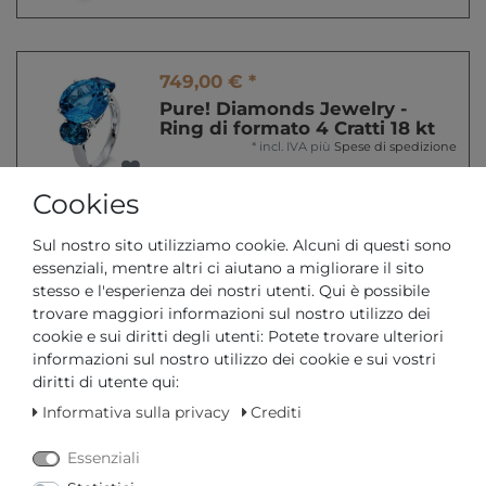
749,00 € *
Pure! Diamonds Jewelry -
Ring di formato 4 Cratti 18 kt
*
incl. IVA
più
Spese di spedizione
Cookies
Sul nostro sito utilizziamo cookie. Alcuni di questi sono
1679,00 € *
essenziali, mentre altri ci aiutano a migliorare il sito
Pure! Diamonds Jewelry -
stesso e l'esperienza dei nostri utenti. Qui è possibile
Ring di formato 4 Cratti 18 kt
trovare maggiori informazioni sul nostro utilizzo dei
*
incl. IVA
più
Spese di spedizione
cookie e sui diritti degli utenti: Potete trovare ulteriori
informazioni sul nostro utilizzo dei cookie e sui vostri
diritti di utente qui:
Informativa sulla privacy
Crediti
849,00 € *
Essenziali
Pure! Diamonds Jewelry -
ANELLO DI FORMENING 4