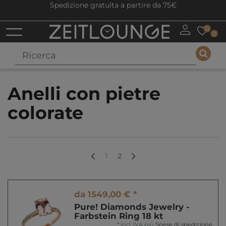
Spedizione gratuita a partire da 75€
0
0
Anelli con pietre
colorate
1
2
da 1549,00 € *
Pure! Diamonds Jewelry -
Farbstein Ring 18 kt
*
incl. IVA
più
Spese di spedizione