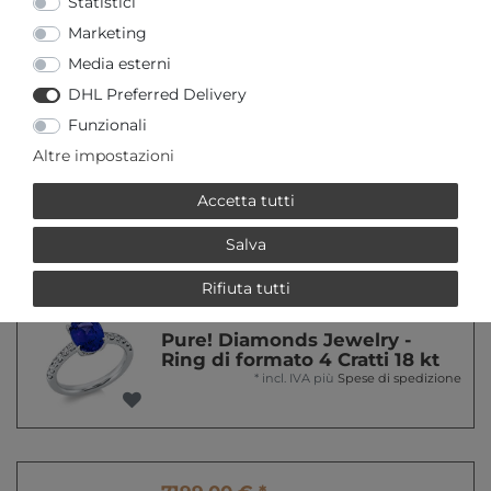
Statistici
CRATT 14 KT
Marketing
*
incl. IVA
più
Spese di spedizione
Media esterni
DHL Preferred Delivery
Funzionali
699,00 € *
Altre impostazioni
Pure! Diamonds Jewelry -
Farbstein Ring 10 kt
*
incl. IVA
più
Spese di spedizione
Accetta tutti
Salva
Rifiuta tutti
4979,00 € *
Pure! Diamonds Jewelry -
Ring di formato 4 Cratti 18 kt
*
incl. IVA
più
Spese di spedizione