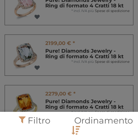
Pure! Diamonds Jewelry -
Ring di formato 4 Cratti 18 kt
*
incl. IVA
più
Spese di spedizione
2199,00 € *
Pure! Diamonds Jewelry -
Ring di formato 4 Cratti 18 kt
*
incl. IVA
più
Spese di spedizione
2279,00 € *
Pure! Diamonds Jewelry -
Ring di formato 4 Cratti 18 kt
*
incl. IVA
più
Spese di spedizione
Filtro
Ordinamento