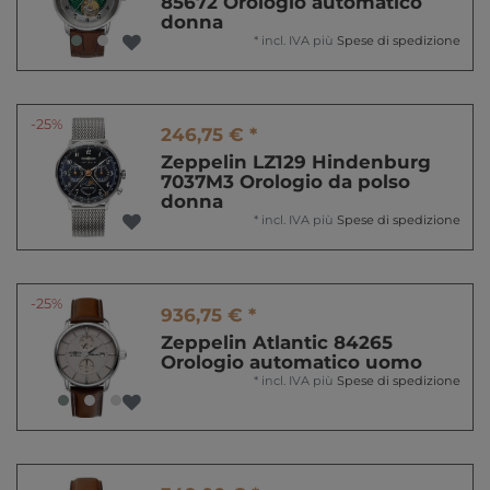
85672 Orologio automatico
donna
*
incl. IVA
più
Spese di spedizione
-25%
246,75 € *
Zeppelin LZ129 Hindenburg
7037M3 Orologio da polso
donna
*
incl. IVA
più
Spese di spedizione
-25%
936,75 € *
Zeppelin Atlantic 84265
Orologio automatico uomo
*
incl. IVA
più
Spese di spedizione