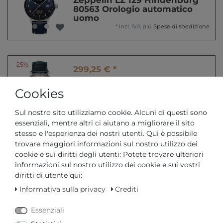
80563 Orologio automatico
uomo
*
incl. IVA
più
Spese di spedizione
-25%
299,25 € *
Zeppelin Friedrichshafen
85671 Orologio automatico
Cookies
donna
*
incl. IVA
più
Spese di spedizione
Sul nostro sito utilizziamo cookie. Alcuni di questi sono
essenziali, mentre altri ci aiutano a migliorare il sito
stesso e l'esperienza dei nostri utenti. Qui è possibile
trovare maggiori informazioni sul nostro utilizzo dei
329,00 € *
cookie e sui diritti degli utenti: Potete trovare ulteriori
Zeppelin 100 Jahre 76901
informazioni sul nostro utilizzo dei cookie e sui vostri
Cronografo uomo
diritti di utente qui:
*
incl. IVA
più
Spese di spedizione
Informativa sulla privacy
Crediti
Essenziali