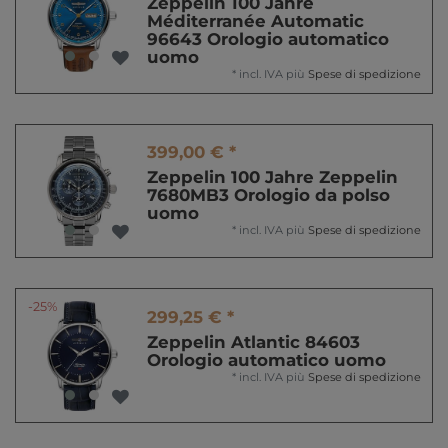
Zeppelin 100 Jahre
Méditerranée Automatic
96643 Orologio automatico
uomo
*
incl. IVA
più
Spese di spedizione
399,00 € *
Zeppelin 100 Jahre Zeppelin
7680MB3 Orologio da polso
uomo
*
incl. IVA
più
Spese di spedizione
-25%
299,25 € *
Zeppelin Atlantic 84603
Orologio automatico uomo
*
incl. IVA
più
Spese di spedizione