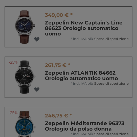
349,00 € *
Zeppelin New Captain's Line
86623 Orologio automatico
uomo
*
incl. IVA
più
Spese di spedizione
-25%
261,75 € *
Zeppelin ATLANTIK 84662
Orologio automatico uomo
*
incl. IVA
più
Spese di spedizione
-25%
246,75 € *
Zeppelin Méditerranée 96373
Orologio da polso donna
*
incl. IVA
più
Spese di spedizione