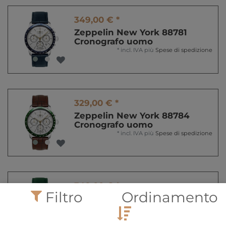
349,00 € *
Zeppelin New York 88781
Cronografo uomo
*
incl. IVA
più
Spese di spedizione
329,00 € *
Zeppelin New York 88784
Cronografo uomo
*
incl. IVA
più
Spese di spedizione
349,00 € *
Filtro
Ordinamento
Zeppelin New York 88785
Cronografo uomo
*
incl. IVA
più
Spese di spedizione