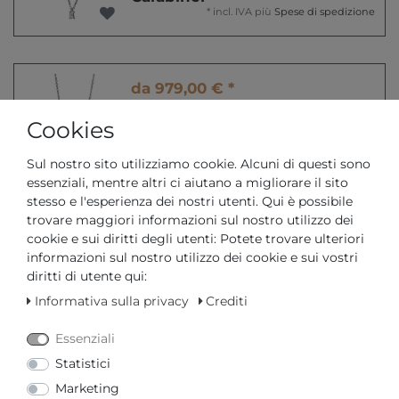
*
incl. IVA
più
Spese di spedizione
da 979,00 € *
Pure! Diamonds Jewelry -
Cookies
Collier 4er-Krappe 18 kt,
Carabiner
*
incl. IVA
più
Spese di spedizione
Sul nostro sito utilizziamo cookie. Alcuni di questi sono
essenziali, mentre altri ci aiutano a migliorare il sito
stesso e l'esperienza dei nostri utenti. Qui è possibile
trovare maggiori informazioni sul nostro utilizzo dei
da 849,00 € *
cookie e sui diritti degli utenti: Potete trovare ulteriori
Pure! Diamonds Jewelry -
informazioni sul nostro utilizzo dei cookie e sui vostri
Collier 4er-Krappe 18 kt,
diritti di utente qui:
Carabiner
Informativa sulla privacy
Crediti
*
incl. IVA
più
Spese di spedizione
Essenziali
Statistici
da 679,00 € *
Marketing