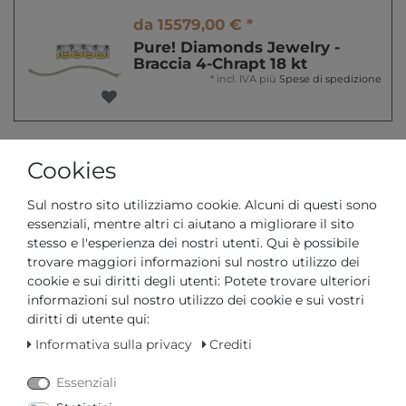
da 15579,00 € *
Pure! Diamonds Jewelry -
Braccia 4-Chrapt 18 kt
*
incl. IVA
più
Spese di spedizione
Cookies
da 9999,00 € *
Pure! Diamonds Jewelry -
Sul nostro sito utilizziamo cookie. Alcuni di questi sono
Braccia 4-Chrapt 18 kt
essenziali, mentre altri ci aiutano a migliorare il sito
*
incl. IVA
più
Spese di spedizione
stesso e l'esperienza dei nostri utenti. Qui è possibile
trovare maggiori informazioni sul nostro utilizzo dei
cookie e sui diritti degli utenti: Potete trovare ulteriori
informazioni sul nostro utilizzo dei cookie e sui vostri
diritti di utente qui:
da 10049,00 € *
Informativa sulla privacy
Crediti
Pure! Diamonds Jewelry -
Braccia 4-Chrapt 18 kt
*
incl. IVA
più
Spese di spedizione
Essenziali