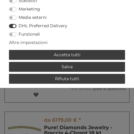
Statistici
Marketing
Media esterni
da 6079,00 € *
DHL Preferred Delivery
Pure! Diamonds Jewelry -
Funzionali
Braccia 4-Chrapt 18 kt
*
incl. IVA
più
Spese di spedizione
Altre impostazioni
Accetta tutti
Salva
da 6149,00 € *
Pure! Diamonds Jewelry -
Rifiuta tutti
Braccia 4-Chrapt 18 kt
*
incl. IVA
più
Spese di spedizione
da 6179,00 € *
Pure! Diamonds Jewelry -
Braccia 4-Chrapt 18 kt