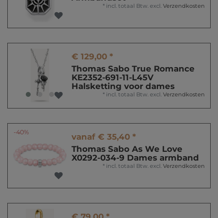
*
incl. totaal Btw.
excl.
Verzendkosten
€ 129,00 *
Thomas Sabo True Romance
KE2352-691-11-L45V
Halsketting voor dames
*
incl. totaal Btw.
excl.
Verzendkosten
-40%
vanaf € 35,40 *
Thomas Sabo As We Love
X0292-034-9 Dames armband
*
incl. totaal Btw.
excl.
Verzendkosten
€ 79,00 *