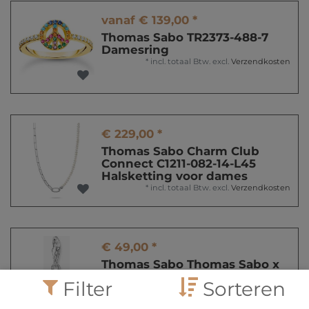
vanaf € 139,00 *
Thomas Sabo TR2373-488-7
Damesring
*
incl. totaal Btw.
excl.
Verzendkosten
€ 229,00 *
Thomas Sabo Charm Club
Connect C1211-082-14-L45
Halsketting voor dames
*
incl. totaal Btw.
excl.
Verzendkosten
€ 49,00 *
Thomas Sabo Thomas Sabo x
HARIBO 2193-017-9 Charm-
Filter
Sorteren
hanger
*
incl. totaal Btw.
excl.
Verzendkosten