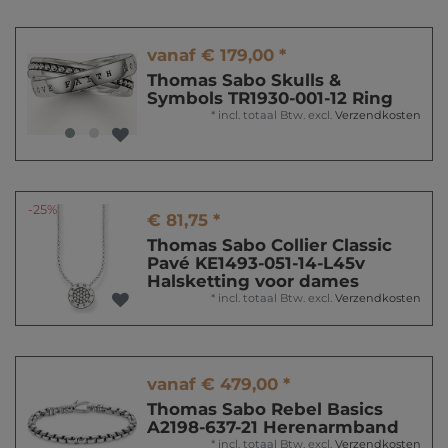
vanaf € 179,00 *
Thomas Sabo Skulls &
Symbols TR1930-001-12 Ring
*
incl. totaal Btw.
excl.
Verzendkosten
-25%
€ 81,75 *
Thomas Sabo Collier Classic
Pavé KE1493-051-14-L45v
Halsketting voor dames
*
incl. totaal Btw.
excl.
Verzendkosten
vanaf € 479,00 *
Thomas Sabo Rebel Basics
A2198-637-21 Herenarmband
*
incl. totaal Btw.
excl.
Verzendkosten