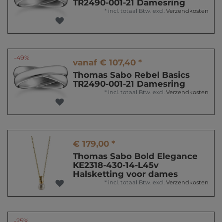
TR2490-001-21 Damesring
*
incl. totaal Btw.
excl.
Verzendkosten
-49%
vanaf € 107,40 *
Thomas Sabo Rebel Basics
TR2490-001-21 Damesring
*
incl. totaal Btw.
excl.
Verzendkosten
€ 179,00 *
Thomas Sabo Bold Elegance
KE2318-430-14-L45v
Halsketting voor dames
*
incl. totaal Btw.
excl.
Verzendkosten
-25%