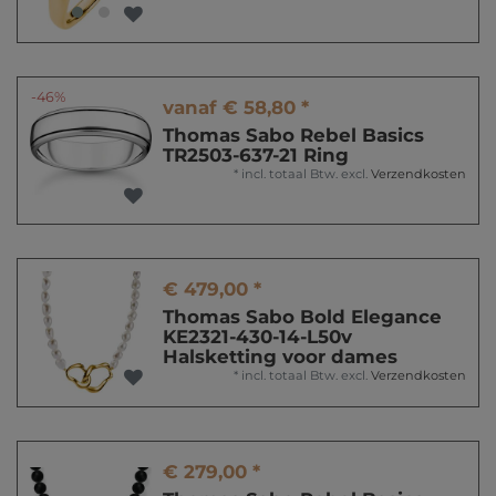
-46%
vanaf € 58,80 *
Thomas Sabo Rebel Basics
TR2503-637-21 Ring
*
incl. totaal Btw.
excl.
Verzendkosten
€ 479,00 *
Thomas Sabo Bold Elegance
KE2321-430-14-L50v
Halsketting voor dames
*
incl. totaal Btw.
excl.
Verzendkosten
€ 279,00 *