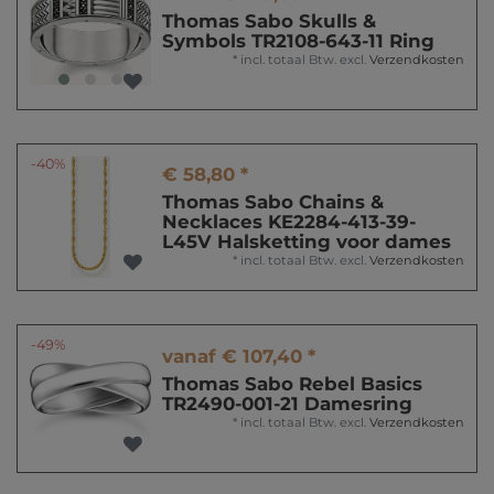
Thomas Sabo Skulls &
Symbols TR2108-643-11 Ring
*
incl. totaal Btw.
excl.
Verzendkosten
-40%
€ 58,80 *
Thomas Sabo Chains &
Necklaces KE2284-413-39-
L45V Halsketting voor dames
*
incl. totaal Btw.
excl.
Verzendkosten
-49%
vanaf € 107,40 *
Thomas Sabo Rebel Basics
TR2490-001-21 Damesring
*
incl. totaal Btw.
excl.
Verzendkosten