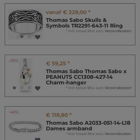
vanaf € 229,00 *
Thomas Sabo Skulls &
Symbols TR2291-643-11 Ring
*
incl. totaal Btw.
excl.
Verzendkosten
-25%
€ 59,25 *
Thomas Sabo Thomas Sabo x
PEANUTS CC1308-427-14
Charm-hanger
*
incl. totaal Btw.
excl.
Verzendkosten
-40%
€ 118,80 *
Thomas Sabo A2033-051-14-L18
Dames armband
*
incl. totaal Btw.
excl.
Verzendkosten