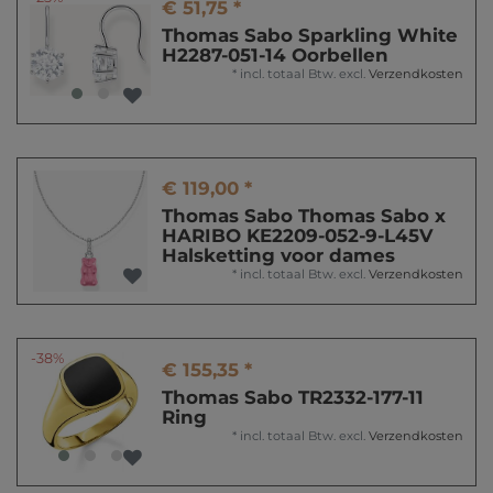
€ 51,75 *
Thomas Sabo Sparkling White
H2287-051-14 Oorbellen
*
incl. totaal Btw.
excl.
Verzendkosten
€ 119,00 *
Thomas Sabo Thomas Sabo x
HARIBO KE2209-052-9-L45V
Halsketting voor dames
*
incl. totaal Btw.
excl.
Verzendkosten
-38%
€ 155,35 *
Thomas Sabo TR2332-177-11
Ring
*
incl. totaal Btw.
excl.
Verzendkosten