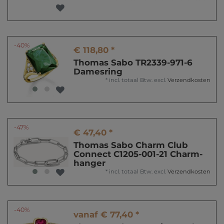
-40%
€ 118,80 *
Thomas Sabo TR2339-971-6
Damesring
*
incl. totaal Btw.
excl.
Verzendkosten
-47%
€ 47,40 *
Thomas Sabo Charm Club
Connect C1205-001-21 Charm-
hanger
*
incl. totaal Btw.
excl.
Verzendkosten
-40%
vanaf € 77,40 *