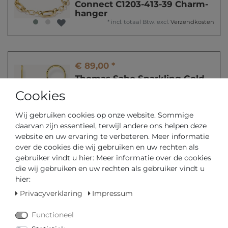
Connect C1203-413-39 Charm-
hanger
*
incl. totaal Btw.
excl.
Verzendkosten
€ 89,00 *
Thomas Sabo Sparkling Gold
H2287-414-14 Oorbellen
Cookies
*
incl. totaal Btw.
excl.
Verzendkosten
Wij gebruiken cookies op onze website. Sommige
daarvan zijn essentieel, terwijl andere ons helpen deze
website en uw ervaring te verbeteren. Meer informatie
-40%
over de cookies die wij gebruiken en uw rechten als
vanaf € 35,40 *
gebruiker vindt u hier: Meer informatie over de cookies
Thomas Sabo As We Are
die wij gebruiken en uw rechten als gebruiker vindt u
X0293-951-7 Dames armband
hier:
*
incl. totaal Btw.
excl.
Verzendkosten
Privacyverklaring
Impressum
Functioneel