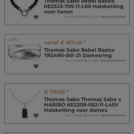
Thomas Sabo Rebel Basics
KE2323-705-11-L60 Halsketting
voor heren
*
incl. totaal Btw.
excl.
Verzendkosten
-49%
vanaf € 107,40 *
Thomas Sabo Rebel Basics
TR2490-001-21 Damesring
*
incl. totaal Btw.
excl.
Verzendkosten
€ 119,00 *
Thomas Sabo Thomas Sabo x
HARIBO KE2209-052-11-L45V
Halsketting voor dames
*
incl. totaal Btw.
excl.
Verzendkosten