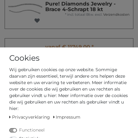
Pure! Diamonds Jewelry -
Brace 4-Schrapt 18 kt
*
incl. totaal Btw.
excl.
Verzendkosten
vanaf € 11749,00 *
Pure! Diamonds Jewelry -
Cookies
Brace 4-Schrapt 18 kt
*
incl. totaal Btw.
excl.
Verzendkosten
Wij gebruiken cookies op onze website. Sommige
daarvan zijn essentieel, terwijl andere ons helpen deze
website en uw ervaring te verbeteren. Meer informatie
over de cookies die wij gebruiken en uw rechten als
gebruiker vindt u hier: Meer informatie over de cookies
vanaf € 8499,00 *
die wij gebruiken en uw rechten als gebruiker vindt u
Pure! Diamonds Jewelry -
hier:
Brace 4-Schrapt 18 kt
*
incl. totaal Btw.
excl.
Verzendkosten
Privacyverklaring
Impressum
Functioneel