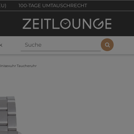
EU)
100-TAGE UMTAUSCHRECHT
k
nisexuhr Taucheruhr