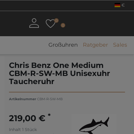
€
0
0
Großuhren
Ratgeber
Sales
Chris Benz One Medium
CBM-R-SW-MB Unisexuhr
Taucheruhr
Artikelnummer
CBM-R-SW-MB
*
219,00 €
Inhalt
1
Stück