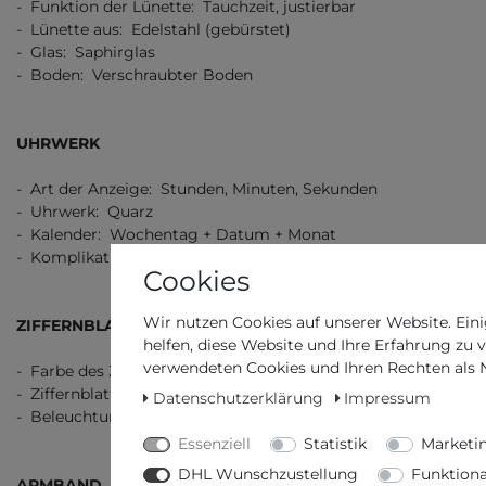
- Funktion der Lünette: Tauchzeit, justierbar
- Lünette aus: Edelstahl (gebürstet)
- Glas: Saphirglas
- Boden: Verschraubter Boden
UHRWERK
- Art der Anzeige: Stunden, Minuten, Sekunden
- Uhrwerk: Quarz
- Kalender: Wochentag + Datum + Monat
- Komplikationen: -
Cookies
Wir nutzen Cookies auf unserer Website. Eini
ZIFFERNBLATT
helfen, diese Website und Ihre Erfahrung zu 
verwendeten Cookies und Ihren Rechten als Nu
- Farbe des Ziffernblatts: Perlmutt (Pink)
- Ziffernblatt Stil: Glatt
Datenschutzerklärung
Impressum
- Beleuchtung: weiss leuchtend
Essenziell
Statistik
Marketi
DHL Wunschzustellung
Funktiona
ARMBAND