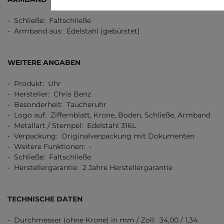
- Schließe: Faltschließe
- Armband aus: Edelstahl (gebürstet)
WEITERE ANGABEN
- Produkt: Uhr
- Hersteller: Chris Benz
- Besonderheit: Taucheruhr
- Logo auf: Ziffernblatt, Krone, Boden, Schließe, Armband
- Metallart / Stempel: Edelstahl 316L
- Verpackung: Originalverpackung mit Dokumenten
- Weitere Funktionen: -
- Schließe: Faltschließe
- Herstellergarantie: 2 Jahre Herstellergarantie
TECHNISCHE DATEN
- Durchmesser (ohne Krone) in mm / Zoll: 34,00 / 1,34