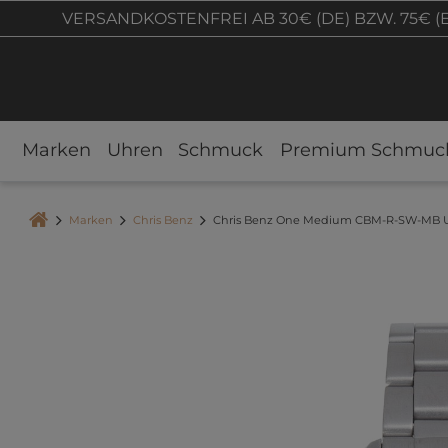
VERSANDKOSTENFREI AB 30€ (DE) BZW. 75€ (
Marken
Uhren
Schmuck
Premium Schmuc
Marken
Chris Benz
Chris Benz One Medium CBM-R-SW-MB U