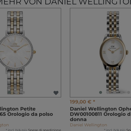
MEHR VON DANIEL WELLINGTO
199,00 € *
lington Petite
Daniel Wellington Ophe
5 Orologio da polso
DW00100811 Orologio d
donna
ngton
Daniel Wellington
*
incl. IVA
più
Spese di spedizione
*
incl. IVA
più
Sp