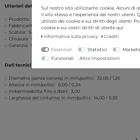
Ulteriori dettagli
Sul nostro sito utilizziamo cookie. Alcuni di q
il sito stesso e l'esperienza dei nostri utenti
- Prodotto: Reloj
utilizzo dei cookie e sui diritti degli utenti: 
- Fabbricante: Daniel Wellington
cookie e sui vostri diritti di utente qui:
- Scatola: Scatola originale con documenti
Informativa sulla privacy
Crediti
- Chiusura: Chiusura ad ardiglione
- Garanzia: Garanzia di 2 anni
Essenziali
Statistici
Marketi
Funzionali
Altre impostazioni
Dati tecnici
- Diametro (senza corona) in mm/pollici: 32,00 / 1,26
- Altezza in mm/pollici: 6,00 / 0,24
- Imbermeabilitá fino a (bar): 3,00
- Larghezza del cinturino in mm/pollici: 14,00 / 0,55