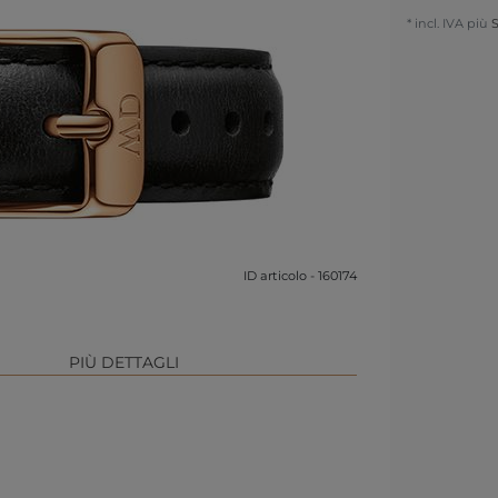
* incl. IVA più
S
ID articolo - 160174
PIÙ DETTAGLI