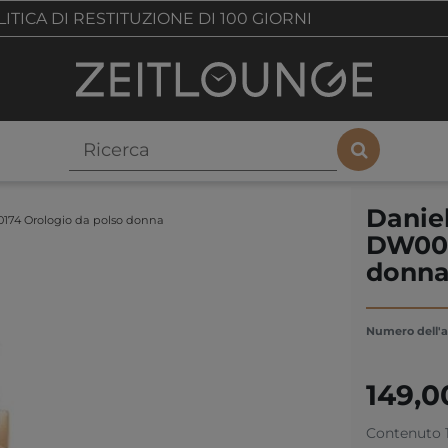
ITICA DI RESTITUZIONE DI 100 GIORNI
Daniel
0174 Orologio da polso donna
DW001
donn
Numero dell'a
149,
Contenuto