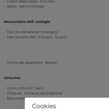
- Colore della cassa: Oro rosa
- Vetro: Vetro minerale
Meccanismo dell´orologio
- Tipo di indicazione: Analogico
- Meccanismo dell´orologio: Quarzo
- Colore del quadrante: Bianco
Cinturino
- Colori cinturini: Nero
- Chiusura: Chiusura ad ardiglione
- Braccialetto in:
Cookies