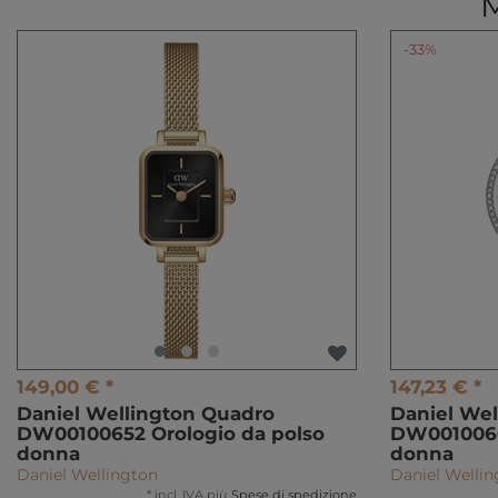
-33%
149,00 € *
147,23 € *
Daniel Wellington Quadro
Daniel Wel
DW00100652 Orologio da polso
DW0010066
donna
donna
Daniel Wellington
Daniel Welli
*
incl. IVA
più
Spese di spedizione