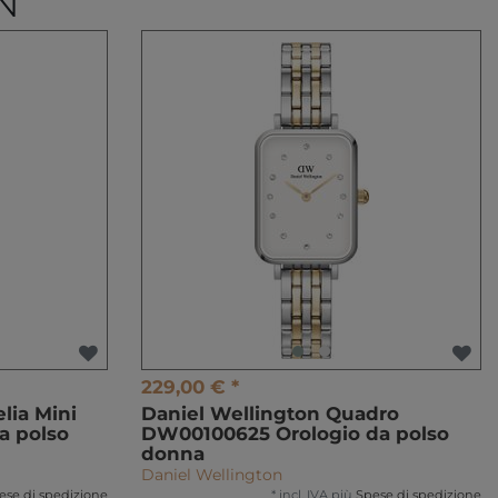
N
229,00 € *
lia Mini
Daniel Wellington Quadro
a polso
DW00100625 Orologio da polso
donna
Daniel Wellington
ese di spedizione
*
incl. IVA
più
Spese di spedizione