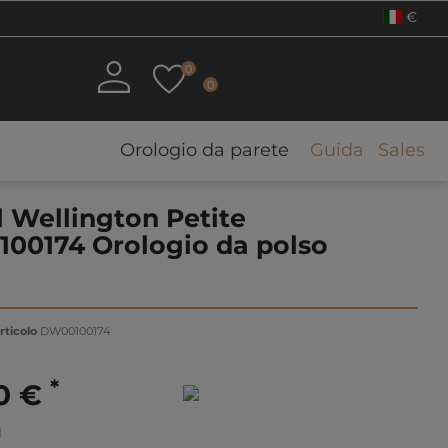
€
0
0
Orologio da parete
Guida
Sales
 Wellington Petite
00174 Orologio da polso
a
rticolo
DW00100174
*
00 €
1