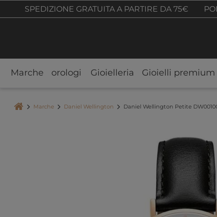
SPEDIZIONE GRATUITA A PARTIRE DA 75€
POL
Marche
orologi
Gioielleria
Gioielli premium
Marche
Daniel Wellington
Daniel Wellington Petite DW0010