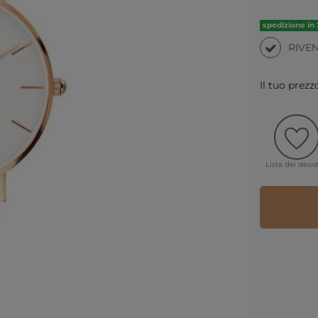
spedizione in 
RIVE
Il tuo prezz
Lista dei desid