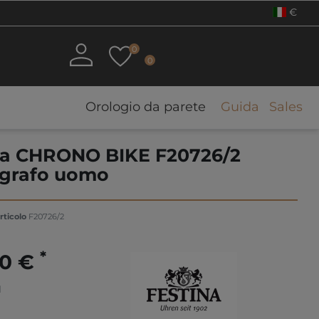
€
0
0
Orologio da parete
Guida
Sales
na CHRONO BIKE F20726/2
grafo uomo
rticolo
F20726/2
*
00 €
1