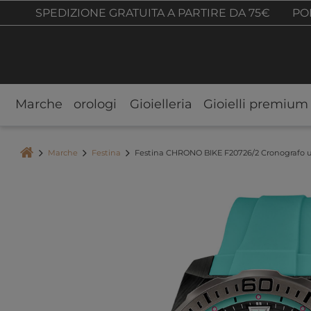
SPEDIZIONE GRATUITA A PARTIRE DA 75€
POL
Marche
orologi
Gioielleria
Gioielli premium
Marche
Festina
Festina CHRONO BIKE F20726/2 Cronografo