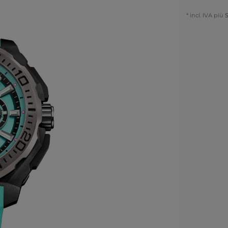
* incl. IVA più
S