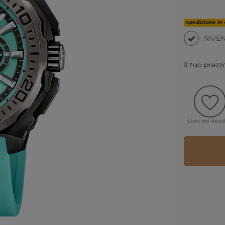
spedizione in 
RIVE
Il tuo prezz
Lista dei desid