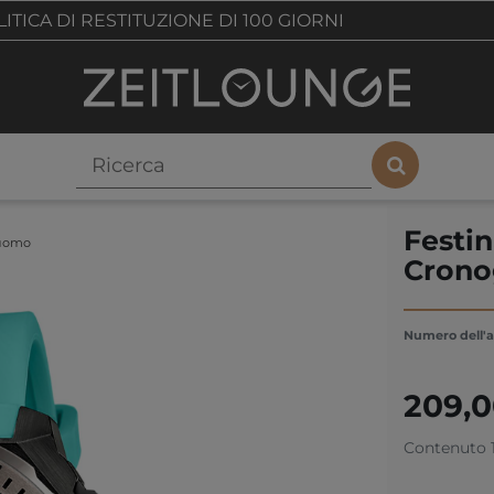
ITICA DI RESTITUZIONE DI 100 GIORNI
Festi
 uomo
Crono
Numero dell'a
209,
Contenuto