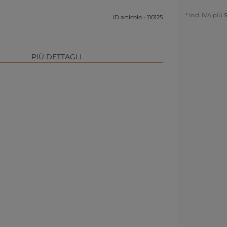
* incl. IVA più
S
ID articolo - 110125
PIÙ DETTAGLI