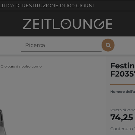
ITICA DI RESTITUZIONE DI 100 GIORNI
Festin
C Orologio da polso uomo
F2035
Numero dell'a
Prezzo di vend
74,2
Contenuto