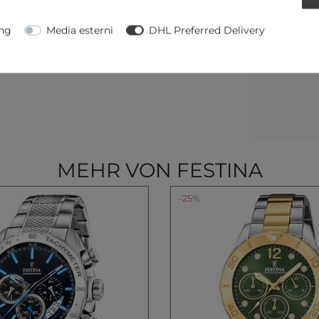
ng
Media esterni
DHL Preferred Delivery
MEHR VON FESTINA
-25%