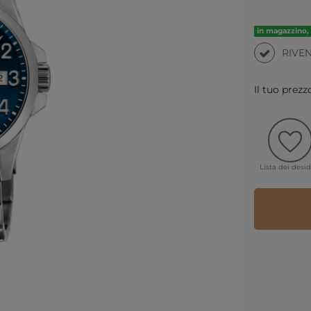
in magazzino, 
RIVE
Il tuo prezz
Lista dei desid