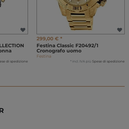
299,00 € *
OLLECTION
Festina Classic F20492/1
donna
Cronografo uomo
Festina
ese di spedizione
*
incl. IVA
più
Spese di spedizione
R