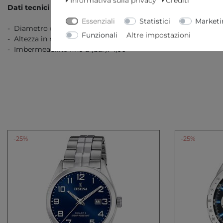
Informativa sulla privacy
Crediti
Dati tecnici
Essenziali
Statistici
Marketi
- Diametro (senza corona) in mm/pollici: 41,00 / 1,61
Funzionali
Altre impostazioni
- Altezza in mm/pollici: 11,00 / 0,43
- Imbermeabilitá fino a (bar): 1,00
-25%
-25%