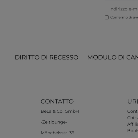
Confermo di ave
DIRITTO DI RECESSO
MODULO DI CA
CONTATTO
URL
BeLa & Co. GmbH
Cont
Chi 
-Zeitlounge-
Affili
Book
Mönchelsstr. 39