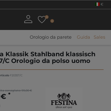
€
0
0
Orologio da parete
Guida
Sales
a Klassik Stahlband klassisch
7/C Orologio da polso uomo
rticolo
F20357/C
ita consigliato: 99,00 €
*
5 €
1