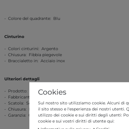
- Colore del quadrante: Blu
Cinturino
- Colori cinturini: Argento
- Chiusura: Fibbia piegevole
- Braccialetto in: Acciaio inox
Ulteriori dettagli
Cookies
- Prodotto: Reloj
- Fabbricante: Festina
Sul nostro sito utilizziamo cookie. Alcuni di q
- Scatola: Scatola originale con documenti
il sito stesso e l'esperienza dei nostri utenti
- Chiusura: Fibbia piegevole
utilizzo dei cookie e sui diritti degli utenti: 
- Garanzia: Garanzia di 2 anni
cookie e sui vostri diritti di utente qui: