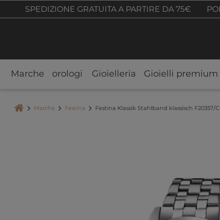
SPEDIZIONE GRATUITA A PARTIRE DA 75€
POL
Marche
orologi
Gioielleria
Gioielli premium
Marche
Festina
Festina Klassik Stahlband klassisch F20357/