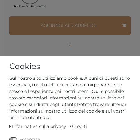
Richiesta del prezzo
AGGIUNGI AL CARRELLO
o
Cookies
Sul nostro sito utilizziamo cookie. Alcuni di questi sono
* incl. IVA più
Spese di spedizione
essenziali, mentre altri ci aiutano a migliorare il sito
stesso e l'esperienza dei nostri utenti. Qui è possibile
trovare maggiori informazioni sul nostro utilizzo dei
MEHR VON MASERATI
cookie e sui diritti degli utenti: Potete trovare ulteriori
informazioni sul nostro utilizzo dei cookie e sui vostri
diritti di utente qui:
da 59,00 € *
Informativa sulla privacy
Crediti
MASERATI CERAMIC
JM223ATZ240 Anello uomo
Essenziali
MASERATI