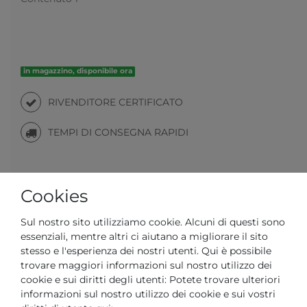
in magazzino, disponibile ora
RIVENDITORE CERTIFICATO
TEMPI DI CONSEGNA RAPIDI
Il tuo prezzo con il
3% di sconto
sul bonifico anticipato:
Cookies
47,53 € *
Sul nostro sito utilizziamo cookie. Alcuni di questi sono
essenziali, mentre altri ci aiutano a migliorare il sito
stesso e l'esperienza dei nostri utenti. Qui è possibile
trovare maggiori informazioni sul nostro utilizzo dei
cookie e sui diritti degli utenti: Potete trovare ulteriori
Domanda su un articolo
Lista dei desideri
informazioni sul nostro utilizzo dei cookie e sui vostri