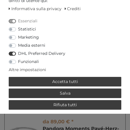
diritti di utente qui:
Informativa sulla privacy
Crediti
Richiesta del prezzo
Essenziali
Statistici
AGGIUNGI AL CARRELLO
Marketing
Media esterni
o
DHL Preferred Delivery
Funzionali
Altre impostazioni
Accetta tutti
* incl. IVA più
Spese di spedizione
Salva
Rifiuta tutti
MEHR VON PANDORA
da 89,00 € *
Pandora Moments Pavé-Herz-