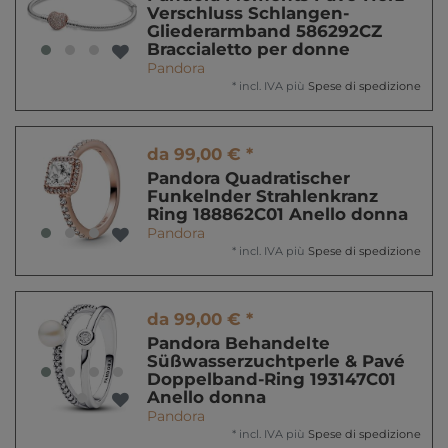
Verschluss Schlangen-
Gliederarmband 586292CZ
Braccialetto per donne
Pandora
*
incl. IVA
più
Spese di spedizione
da 99,00 € *
Pandora Quadratischer
Funkelnder Strahlenkranz
Ring 188862C01 Anello donna
Pandora
*
incl. IVA
più
Spese di spedizione
da 99,00 € *
Pandora Behandelte
Süßwasserzuchtperle & Pavé
Doppelband-Ring 193147C01
Anello donna
Pandora
*
incl. IVA
più
Spese di spedizione