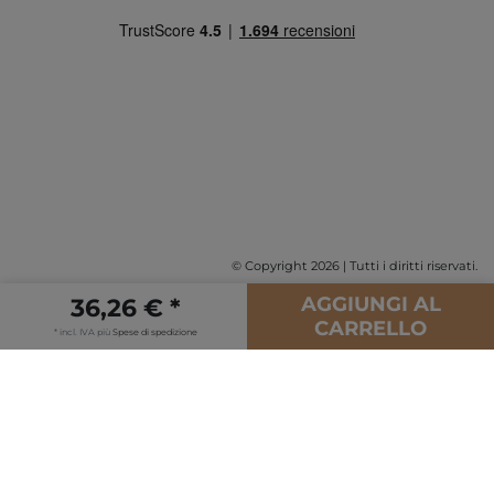
© Copyright 2026 | Tutti i diritti riservati.
AGGIUNGI AL
36,26 € *
CARRELLO
* incl. IVA più
Spese di spedizione