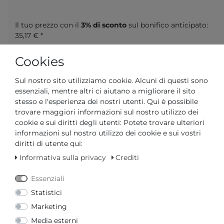
Il tuo prezzo con il
3% di sconto
sul bonifico anticipato:
35,17 € *
Cookies
Sul nostro sito utilizziamo cookie. Alcuni di questi sono
essenziali, mentre altri ci aiutano a migliorare il sito
Domanda su un articolo
Lista dei desideri
stesso e l'esperienza dei nostri utenti. Qui è possibile
trovare maggiori informazioni sul nostro utilizzo dei
cookie e sui diritti degli utenti: Potete trovare ulteriori
informazioni sul nostro utilizzo dei cookie e sui vostri
diritti di utente qui:
Richiesta del prezzo
Informativa sulla privacy
Crediti
AGGIUNGI AL CARRELLO
Essenziali
Statistici
o
Marketing
Media esterni