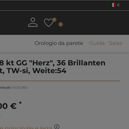
€
0
0
Orologio da parete
Guida
Sales
8 kt GG "Herz", 36 Brillanten
t, TW-si, Weite:54
rticolo
1N121G854
*
,00 €
1
e principale e lega