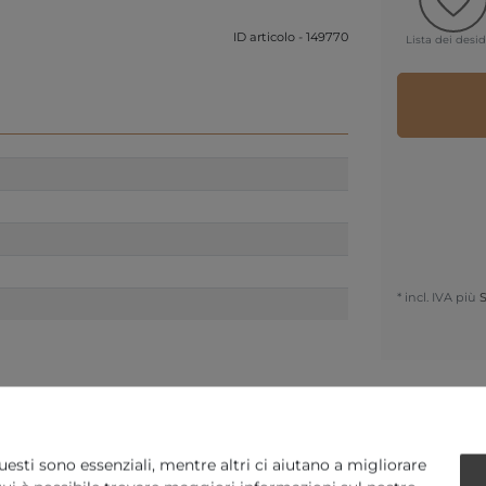
ID articolo - 149770
Lista dei desid
* incl. IVA più
S
 VON PURE! DIAMONDS JEWE
uesti sono essenziali, mentre altri ci aiutano a migliorare