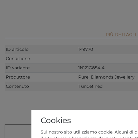
PIÙ DETTAGLI
ID articolo
149770
Condizione
ID variante
1N121G854-4
Produttore
Pure! Diamonds Jewellery
Contenuto
1 undefined
MEHR
Cookies
Sul nostro sito utilizziamo cookie. Alcuni di q