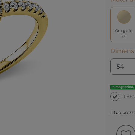
Oro giallo
18T
Dimensi
in magazzino, 
RIVE
Il tuo prezz