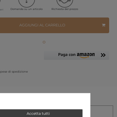
Domanda su un articolo
Richiesta del prezzo
eri
AGGIUNGI AL CARRELLO
o
pese di spedizione
LLERY
Accetta tutti