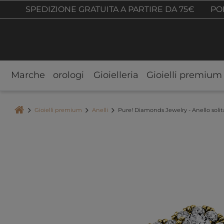
SPEDIZIONE GRATUITA A PARTIRE DA 75€
POL
Marche
orologi
Gioielleria
Gioielli premium
Gioielli premium
Anelli
Pure! Diamonds Jewelry - Anello solita