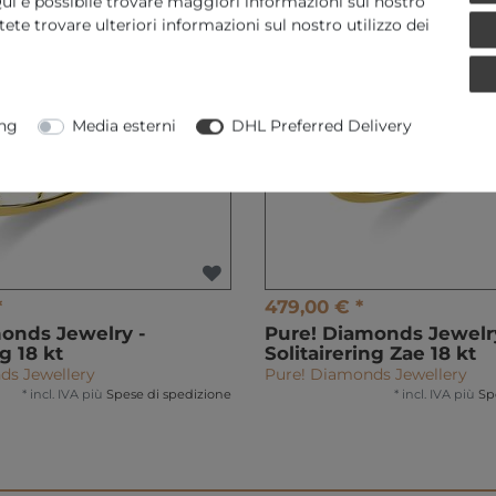
. Qui è possibile trovare maggiori informazioni sul nostro
Potete trovare ulteriori informazioni sul nostro utilizzo dei
ng
Media esterni
DHL Preferred Delivery
*
479,00 € *
onds Jewelry -
Pure! Diamonds Jewelry
ng 18 kt
Solitairering Zae 18 kt
ds Jewellery
Pure! Diamonds Jewellery
*
incl. IVA
più
Spese di spedizione
*
incl. IVA
più
Sp