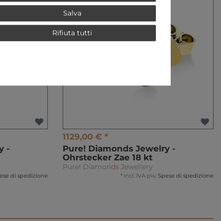
Salva
Rifiuta tutti
1129,00 € *
 -
Pure! Diamonds Jewelry -
Ohrstecker Zae 18 kt
Pure! Diamonds Jewellery
ese di spedizione
*
incl. IVA
più
Spese di spedizione