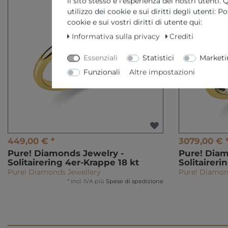
il sito stesso e l'esperienza dei nostri utenti
utilizzo dei cookie e sui diritti degli utenti: 
cookie e sui vostri diritti di utente qui:
Informativa sulla privacy
Crediti
Essenziali
Statistici
Marketi
Funzionali
Altre impostazioni
449,00 € *
3079,00 € 
Pure! Diamonds Jewelry -
Pure! Diam
Solitairering 4er-Krappe 18 kt
Solitaireri
Pure! Diamonds Jewellery
Pure! Diamon
*
incl. IVA
più
Spese di spedizione