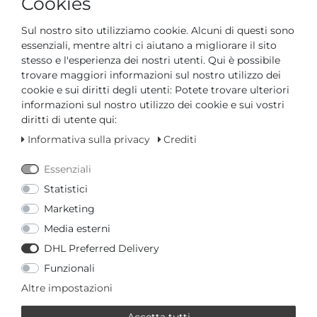
Cookies
Solitairering 4er-Krappe 18 kt
Pure! Diamonds Jewellery
Sul nostro sito utilizziamo cookie. Alcuni di questi sono
*
incl. IVA
più
Spese di spedizione
essenziali, mentre altri ci aiutano a migliorare il sito
stesso e l'esperienza dei nostri utenti. Qui è possibile
trovare maggiori informazioni sul nostro utilizzo dei
3079,00 € *
cookie e sui diritti degli utenti: Potete trovare ulteriori
Pure! Diamonds Jewelry -
informazioni sul nostro utilizzo dei cookie e sui vostri
Solitairering 18 kt
diritti di utente qui:
Pure! Diamonds Jewellery
Informativa sulla privacy
Crediti
*
incl. IVA
più
Spese di spedizione
Essenziali
Statistici
479,00 € *
Pure! Diamonds Jewelry -
Marketing
Solitairering Zae 18 kt
Media esterni
Pure! Diamonds Jewellery
DHL Preferred Delivery
*
incl. IVA
più
Spese di spedizione
Funzionali
Altre impostazioni
1129,00 € *
Pure! Diamonds Jewelry -
Accetta tutti