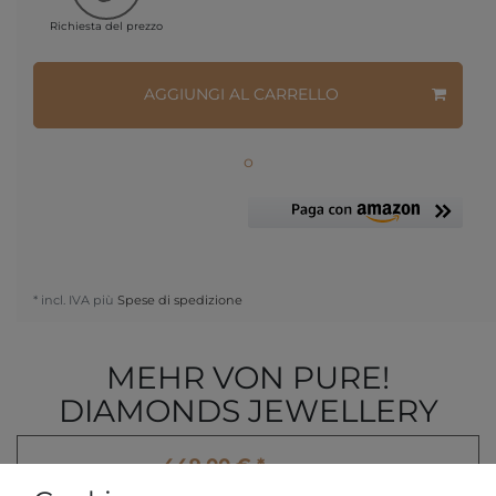
Richiesta del prezzo
AGGIUNGI AL CARRELLO
o
* incl. IVA più
Spese di spedizione
MEHR VON PURE!
DIAMONDS JEWELLERY
449,00 € *
Pure! Diamonds Jewelry -