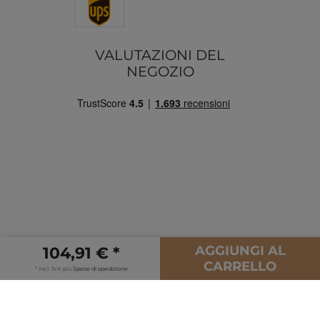
VALUTAZIONI DEL
NEGOZIO
AGGIUNGI AL
104,91 € *
© Copyright 2026 | Tutti i diritti riservati.
CARRELLO
* incl. IVA più
Spese di spedizione