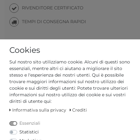
RIVENDITORE CERTIFICATO
TEMPI DI CONSEGNA RAPIDI
Il tuo prezzo con il
3% di sconto
sul bonifico anticipato:
Cookies
101,76 € *
Sul nostro sito utilizziamo cookie. Alcuni di questi sono
essenziali, mentre altri ci aiutano a migliorare il sito
stesso e l'esperienza dei nostri utenti. Qui è possibile
trovare maggiori informazioni sul nostro utilizzo dei
cookie e sui diritti degli utenti: Potete trovare ulteriori
Domanda su un articolo
Lista dei desideri
informazioni sul nostro utilizzo dei cookie e sui vostri
diritti di utente qui:
Informativa sulla privacy
Crediti
Richiesta del prezzo
Essenziali
Statistici
AGGIUNGI AL CARRELLO