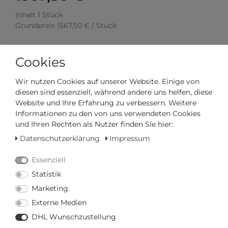
Inhalt
1
Stück
Grundpreis
1567,50 € / Stück
Cookies
Wir nutzen Cookies auf unserer Website. Einige von
diesen sind essenziell, während andere uns helfen, diese
Website und Ihre Erfahrung zu verbessern. Weitere
Informationen zu den von uns verwendeten Cookies
und Ihren Rechten als Nutzer finden Sie hier:
Auf Lager, sofort versandbereit
Datenschutzerklärung
Impressum
AUTORISIERTER HÄNDLER
Essenziell
Statistik
SCHNELLE LIEFERZEIT
Marketing
Externe Medien
Ihr Preis bei
3% Skonto
bei Vorab Überweisung:
DHL Wunschzustellung
1520,47 € *