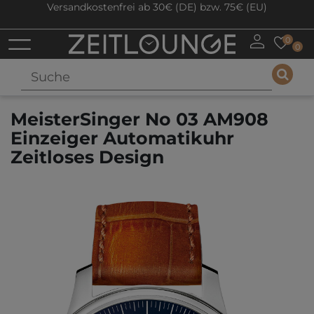
Versandkostenfrei ab 30€ (DE) bzw. 75€ (EU)
0
0
MeisterSinger No 03 AM908
Einzeiger Automatikuhr
Zeitloses Design