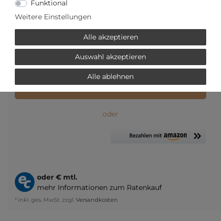
Funktional
Weitere Einstellungen
Alle akzeptieren
Frage zum Artikel
Preisanfrage
Wunschliste
Auswahl akzeptieren
Alle ablehnen
IN DEN WARENKORB
oder
oder
€ mtl.
mehr Informationen zum Ratenkauf
* inkl. ges. MwSt. zzgl.
Versandkosten