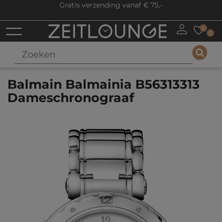
Gratis verzending vanaf € 75,-
0
0
Balmain Balmainia B56313313
Dameschronograaf