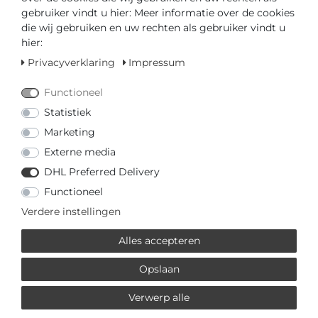
gebruiker vindt u hier: Meer informatie over de cookies
die wij gebruiken en uw rechten als gebruiker vindt u
hier:
* incl. totaal Btw. excl.
Verzendkosten
Privacyverklaring
Impressum
MEHR VON BALMAIN
Functioneel
Statistiek
€ 670,00 *
Marketing
Balmain Erini Square
Externe media
B47303366 Dames
DHL Preferred Delivery
armbandhorloge
Balmain
Functioneel
*
incl. totaal Btw.
excl.
Verzendkosten
Verdere instellingen
Alles accepteren
€ 670,00 *
Balmain Erini Square
Opslaan
B47383326 Dames
armbandhorloge
Verwerp alle
Balmain
*
incl. totaal Btw.
excl.
Verzendkosten