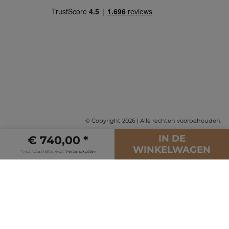
© Copyright 2026 | Alle rechten voorbehouden.
IN DE
€ 740,00 *
WINKELWAGEN
* incl. totaal Btw. excl.
Verzendkosten