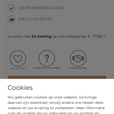
GEDIPLOMEERD DEALER
SNELLE LEVERTIJD
Uw prijs met
3% korting
op vooruitbetaling:
€ 717,80 *
Vraag over het artikel
Prijsaanvraag
Wensenlijst
IN DE WINKELWAGEN
Cookies
Wij gebruiken cookies op onze website. Sommige
of
daarvan zijn essentieel, terwijl andere ons helpen deze
website en uw ervaring te verbeteren. Meer informatie
over de cookies die wij gebruiken en uw rechten als