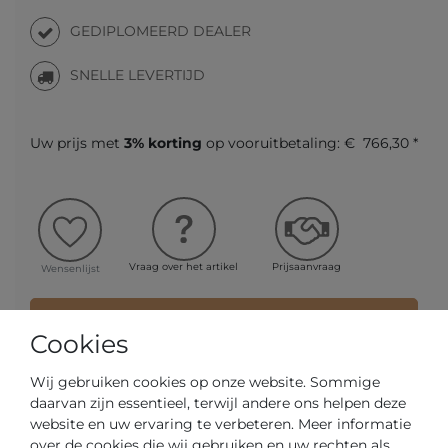
GEDIPLOMEERD DEALER
SNELLE LEVERTIJD
Uw prijs met
3% korting
op vooruitbetaling:
€ 766,30 *
Vraag over het artikel
Prijsaanvraag
Wensenlijst
IN DE WINKELWAGEN
Cookies
Wij gebruiken cookies op onze website. Sommige
of
daarvan zijn essentieel, terwijl andere ons helpen deze
website en uw ervaring te verbeteren. Meer informatie
over de cookies die wij gebruiken en uw rechten als