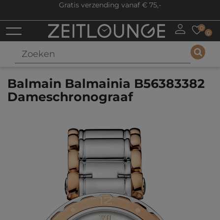
Gratis verzending vanaf € 75,-
0
0
Balmain Balmainia B56383382
Dameschronograaf