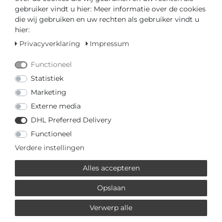
gebruiker vindt u hier: Meer informatie over de cookies
die wij gebruiken en uw rechten als gebruiker vindt u
hier:
* incl. totaal Btw. excl.
Verzendkosten
Privacyverklaring
Impressum
MEHR VON BALMAIN
Functioneel
Statistiek
€ 670,00 *
Marketing
Balmain Erini Square
Externe media
B47303366 Dames
DHL Preferred Delivery
armbandhorloge
Balmain
Functioneel
*
incl. totaal Btw.
excl.
Verzendkosten
Verdere instellingen
Alles accepteren
€ 670,00 *
Balmain Erini Square
Opslaan
B47383326 Dames
armbandhorloge
Verwerp alle
Balmain
*
incl. totaal Btw.
excl.
Verzendkosten