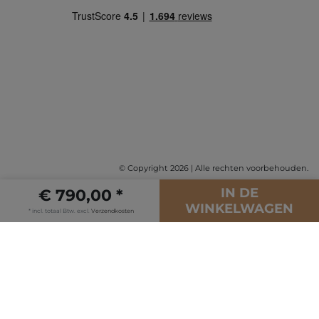
© Copyright 2026 | Alle rechten voorbehouden.
IN DE
€ 790,00 *
WINKELWAGEN
* incl. totaal Btw. excl.
Verzendkosten