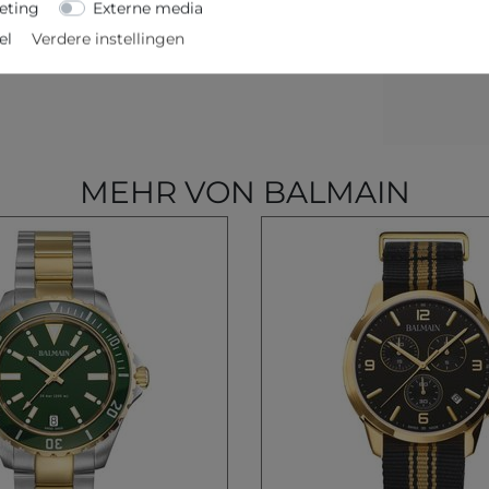
eting
Externe media
el
Verdere instellingen
MEHR VON BALMAIN