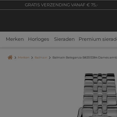
GRATIS VERZENDING VANAF € 75,-
Merken
Horloges
Sieraden
Premium sierad
Merken
Balmain
Balmain Beleganza B83513384 Dames arm