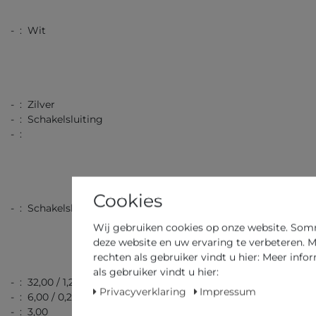
- : Wit
- : Zilver
- : Schakelsluiting
- :
Cookies
- : Schakelsluiting
Wij gebruiken cookies op onze website. Sommi
deze website en uw ervaring te verbeteren. M
rechten als gebruiker vindt u hier: Meer info
als gebruiker vindt u hier:
- : 32,00 / 1,26
Privacyverklaring
Impressum
- : 6,00 / 0,24
- : 3,00