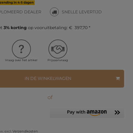
rzending in 4-5 dagen
PLOMEERD DEALER
SNELLE LEVERTIJD
et
3% korting
op vooruitbetaling:
€ 397,70 *
Vraag over het artikel
Prijsaanvraag
IN DE WINKELWAGEN
of
tw. excl.
Verzendkosten