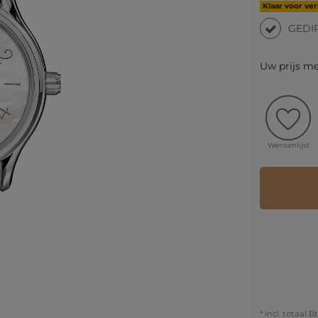
Klaar voor ve
GEDI
Uw prijs m
Wensenlijst
* incl. totaal B