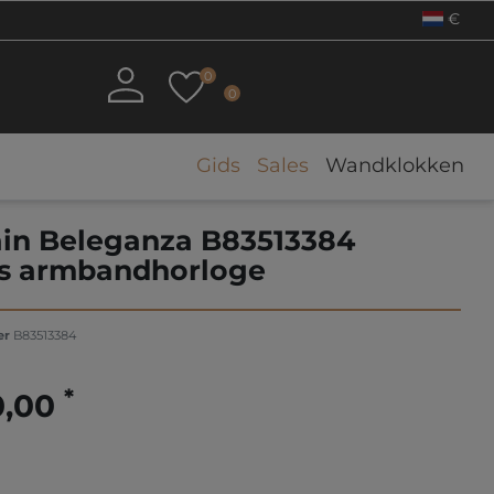
€
0
0
Gids
Sales
Wandklokken
in Beleganza B83513384
 armbandhorloge
er
B83513384
*
0,00