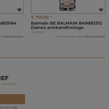
€ 710,00 *
4803164
Balmain BE BALMAIN B49983312
Dames armbandhorloge
Balmain
l.
Verzendkosten
*
incl. totaal Btw.
excl.
Verzendkosten
IEF
 sieraden.
e allen tijde