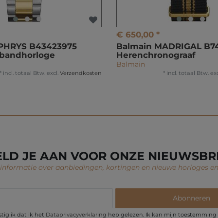
€ 650,00 *
PHRYS B43423975
Balmain MADRIGAL B7
bandhorloge
Herenchronograaf
Balmain
*
incl. totaal Btw.
excl.
Verzendkosten
*
incl. totaal Btw.
exc
LD JE AAN VOOR ONZE NIEUWSBR
nformatie over aanbiedingen, kortingen en nieuwe horloges en
Abonneren
ig ik dat ik het
Data­privacy­verklaring
heb gelezen. Ik kan mijn toestemming t