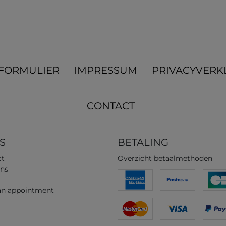
­FORMULIER
IMPRESSUM
PRIVACYVERK
CONTACT
S
BETALING
ct
Overzicht betaalmethoden
ns
an appointment