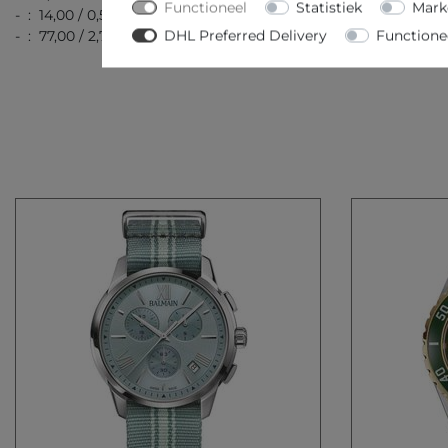
Functioneel
Statistiek
Mark
- : 14,00 / 0,55
DHL Preferred Delivery
Functione
- : 77,00 / 2,72