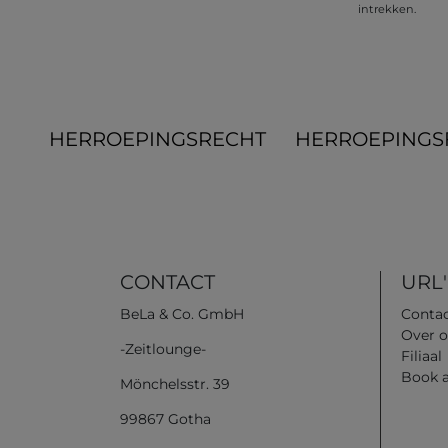
intrekken.
HERROEPINGS­RECHT
HERROEPINGS
CONTACT
URL'
BeLa & Co. GmbH
Conta
Over o
-Zeitlounge-
Filiaal
Book 
Mönchelsstr. 39
99867 Gotha