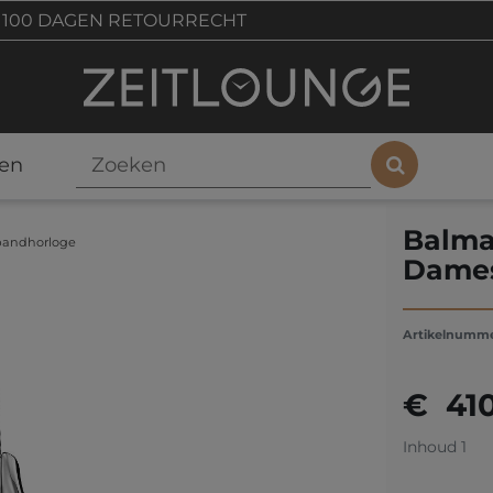
100 DAGEN RETOURRECHT
en
Balma
bandhorloge
Dames
Artikelnumm
€ 41
Inhoud
1