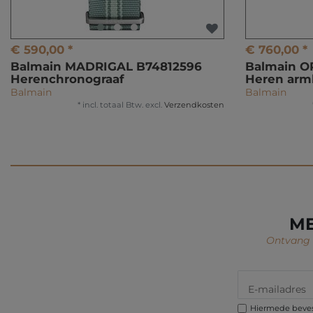
€ 590,00 *
€ 760,00 *
Balmain MADRIGAL B74812596
Balmain O
Herenchronograaf
Heren arm
Balmain
Balmain
*
incl. totaal Btw.
excl.
Verzendkosten
ME
Ontvang i
Hiermede bevest