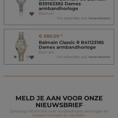
B39163382 Dames
armbandhorloge
Balmain
*
incl. totaal Btw.
excl.
Verzendkosten
€ 680,00 *
Balmain Classic R B41123185
Dames armbandhorloge
Balmain
*
incl. totaal Btw.
excl.
Verzendkosten
MELD JE AAN VOOR ONZE
NIEUWSBRIEF
Ontvang informatie over aanbiedingen, kortingen en
nieuwe horloges en sieraden.