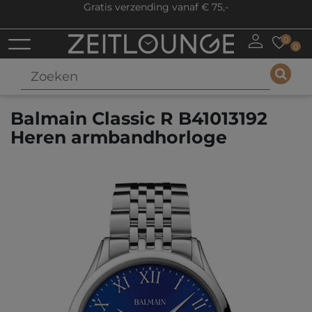
Gratis verzending vanaf € 75,-
0
0
Balmain Classic R B41013192
Heren armbandhorloge