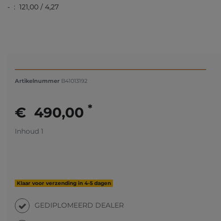
- : 121,00 / 4,27
Artikelnummer
B41013192
*
€ 490,00
Inhoud
1
Klaar voor verzending in 4-5 dagen
GEDIPLOMEERD DEALER