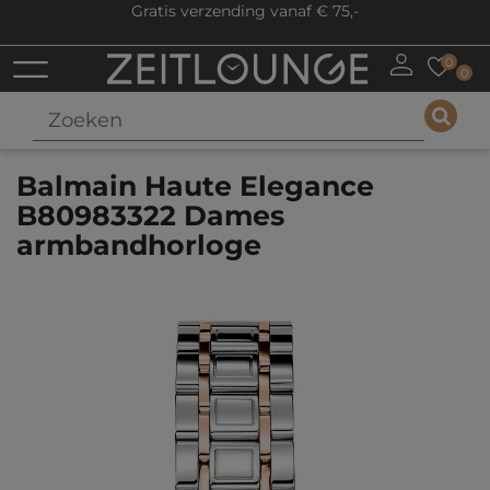
Gratis verzending vanaf € 75,-
0
0
Balmain Haute Elegance
B80983322 Dames
armbandhorloge