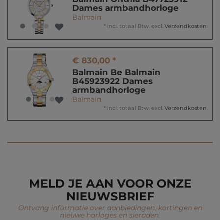
Dames armbandhorloge
Balmain
*
incl. totaal Btw.
excl.
Verzendkosten
€ 830,00 *
Balmain Be Balmain
B45923922 Dames
armbandhorloge
Balmain
*
incl. totaal Btw.
excl.
Verzendkosten
MELD JE AAN VOOR ONZE
NIEUWSBRIEF
Ontvang informatie over aanbiedingen, kortingen en
nieuwe horloges en sieraden.