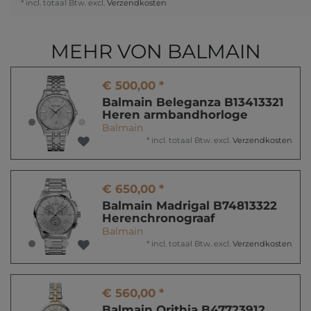
* incl. totaal Btw. excl.
Verzendkosten
MEHR VON BALMAIN
€ 500,00 *
Balmain Beleganza B13413321
Heren armbandhorloge
Balmain
*
incl. totaal Btw.
excl.
Verzendkosten
€ 650,00 *
Balmain Madrigal B74813322
Herenchronograaf
Balmain
*
incl. totaal Btw.
excl.
Verzendkosten
€ 560,00 *
Balmain Orithia B47723912