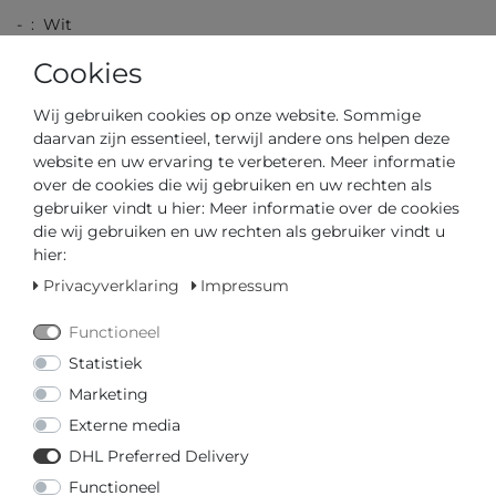
- : Wit
Cookies
Wij gebruiken cookies op onze website. Sommige
daarvan zijn essentieel, terwijl andere ons helpen deze
- :
website en uw ervaring te verbeteren. Meer informatie
- : Schakelsluiting
over de cookies die wij gebruiken en uw rechten als
- :
gebruiker vindt u hier: Meer informatie over de cookies
die wij gebruiken en uw rechten als gebruiker vindt u
hier:
Privacyverklaring
Impressum
- : Schakelsluiting
Functioneel
Statistiek
Marketing
- : 24,00 / 0,94
Externe media
- : 5,00 / 0,20
DHL Preferred Delivery
- : 5,00
Functioneel
- : 16,00 / 0,63