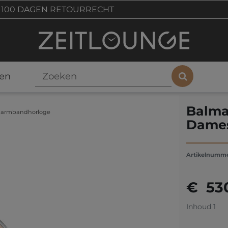
100 DAGEN RETOURRECHT
en
Balma
s armbandhorloge
Dames
Artikelnumm
€ 53
Inhoud
1