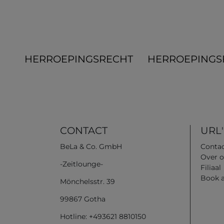
HERROEPINGS­RECHT
HERROEPINGS
CONTACT
URL'
BeLa & Co. GmbH
Conta
Over o
-Zeitlounge-
Filiaal
Book 
Mönchelsstr. 39
99867 Gotha
Hotline: +493621 8810150