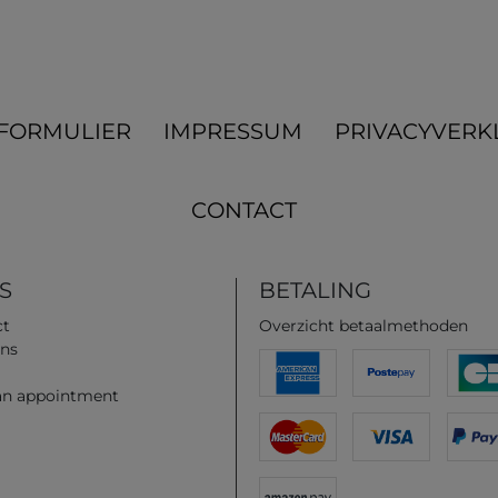
­FORMULIER
IMPRESSUM
PRIVACYVERK
CONTACT
S
BETALING
ct
Overzicht betaalmethoden
ns
an appointment