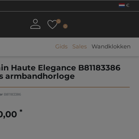
€
0
0
Gids
Sales
Wandklokken
in Haute Elegance B81183386
 armbandhorloge
er
B81183386
*
0,00