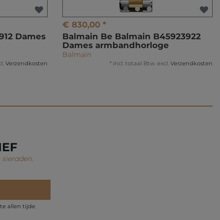
€ 830,00 *
3912 Dames
Balmain Be Balmain B45923922
Dames armbandhorloge
Balmain
l.
Verzendkosten
*
incl. totaal Btw.
excl.
Verzendkosten
IEF
 sieraden.
e allen tijde