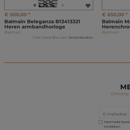
€ 500,00 *
€ 650,00 *
Balmain Beleganza B13413321
Balmain Ma
Heren armbandhorloge
Herenchro
Balmain
Balmain
*
incl. totaal Btw.
excl.
Verzendkosten
ME
Ontvang i
Hiermede bevest
intrekken.