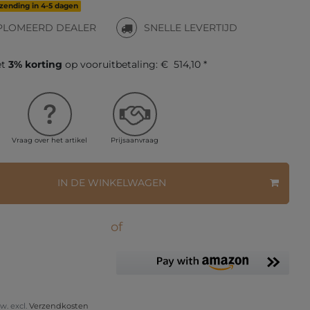
rzending in 4-5 dagen
PLOMEERD DEALER
SNELLE LEVERTIJD
et
3% korting
op vooruitbetaling:
€ 514,10 *
Vraag over het artikel
Prijsaanvraag
IN DE WINKELWAGEN
of
tw. excl.
Verzendkosten