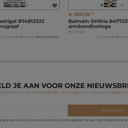
€ 560,00 *
drigal B74813322
Balmain Orithia B4772
nograaf
armbandhorloge
Balmain
*
incl. totaal Btw.
excl.
Verzendkosten
*
incl. totaal Btw.
exc
LD JE AAN VOOR ONZE NIEUWSBR
nformatie over aanbiedingen, kortingen en nieuwe horloges en
Abonneren
ig ik dat ik het
Data­privacy­verklaring
heb gelezen. Ik kan mijn toestemming t