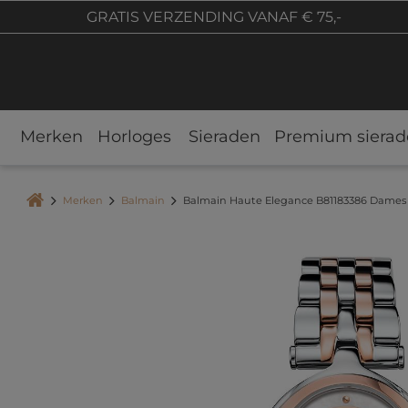
GRATIS VERZENDING VANAF € 75,-
Merken
Horloges
Sieraden
Premium sierad
Merken
Balmain
Balmain Haute Elegance B81183386 Dame