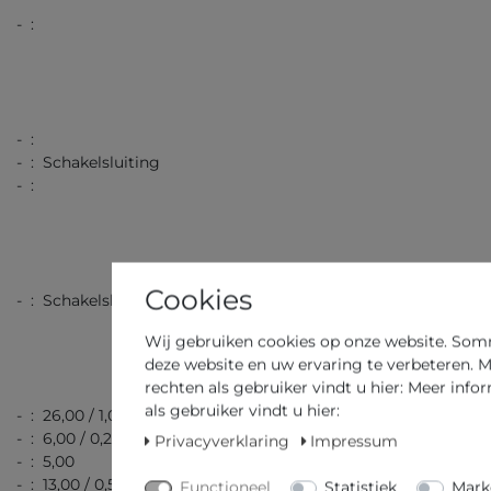
- :
- :
- : Schakelsluiting
- :
Cookies
- : Schakelsluiting
Wij gebruiken cookies op onze website. Sommi
deze website en uw ervaring te verbeteren. M
rechten als gebruiker vindt u hier: Meer info
als gebruiker vindt u hier:
- : 26,00 / 1,02
- : 6,00 / 0,24
Privacyverklaring
Impressum
- : 5,00
- : 13,00 / 0,51
Functioneel
Statistiek
Mark