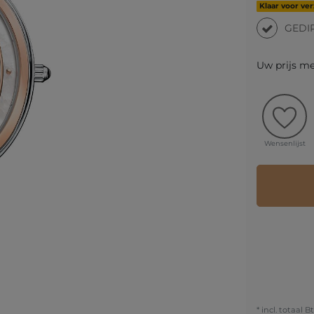
Klaar voor ve
GEDI
Uw prijs m
Wensenlijst
* incl. totaal B