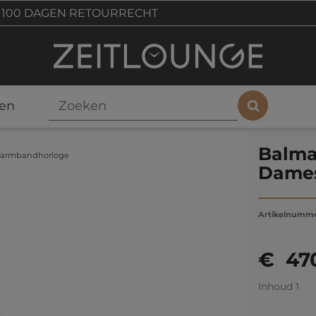
100 DAGEN RETOURRECHT
en
Balma
s armbandhorloge
Dames
Artikelnumm
€ 47
Inhoud
1