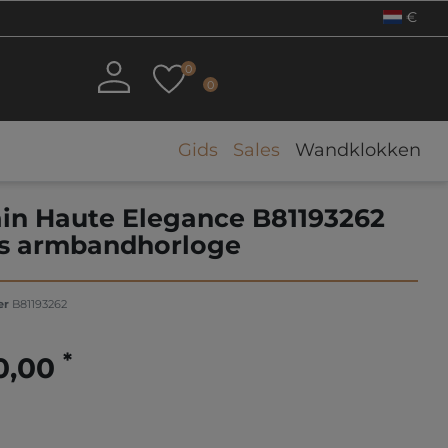
€
0
0
Gids
Sales
Wandklokken
in Haute Elegance B81193262
 armbandhorloge
er
B81193262
*
0,00