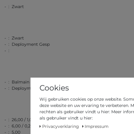
- : Zwart
- : Zwart
- : Deployment Gesp
- :
- : Balmain
Cookies
- : Deployment Gesp
Wij gebruiken cookies op onze website. Sommi
deze website en uw ervaring te verbeteren. M
rechten als gebruiker vindt u hier: Meer info
als gebruiker vindt u hier:
- : 26,00 / 1,02
- : 6,00 / 0,24
Privacyverklaring
Impressum
- : 5,00