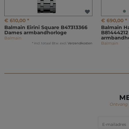
€ 610,00 *
€ 690,00 *
Balmain Eirini Square B47313366
Balmain H
Dames armbandhorloge
B81444212
armbandho
Balmain
Balmain
*
incl. totaal Btw.
excl.
Verzendkosten
ME
Ontvang i