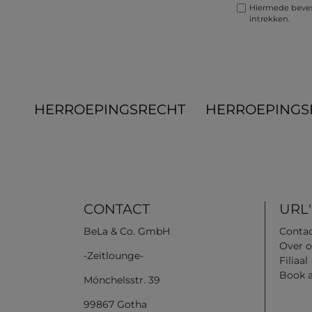
Hiermede bevest
intrekken.
HERROEPINGS­RECHT
HERROEPINGS
CONTACT
URL'
BeLa & Co. GmbH
Conta
Over o
-Zeitlounge-
Filiaal
Book 
Mönchelsstr. 39
99867 Gotha