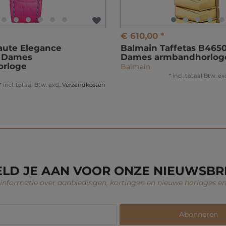
€ 610,00 *
aute Elegance
Balmain Taffetas B465
 Dames
Dames armbandhorlog
rloge
Balmain
*
incl. totaal Btw.
exc
*
incl. totaal Btw.
excl.
Verzendkosten
LD JE AAN VOOR ONZE NIEUWSBR
nformatie over aanbiedingen, kortingen en nieuwe horloges en
Abonneren