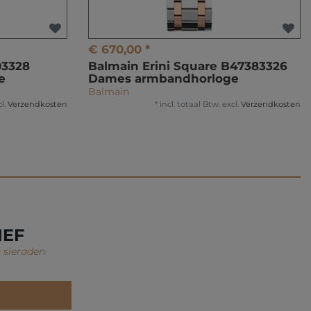
€ 670,00 *
03328
Balmain Erini Square B47383326
e
Dames armbandhorloge
Balmain
l.
Verzendkosten
*
incl. totaal Btw.
excl.
Verzendkosten
IEF
 sieraden.