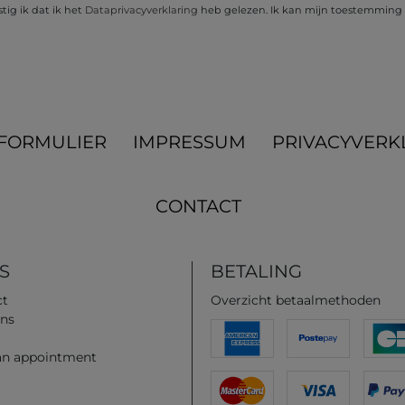
ig ik dat ik het
Data­privacy­verklaring
heb gelezen. Ik kan mijn toestemming t
­FORMULIER
IMPRESSUM
PRIVACYVERK
CONTACT
S
BETALING
ct
Overzicht betaalmethoden
ns
an appointment