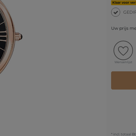
Klaar voor ve
GEDI
Uw prijs m
Wensenlijst
* incl. totaal B