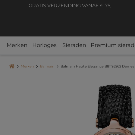
GRATIS VERZENDING VANAF € 75,-
Merken
Horloges
Sieraden
Premium sierad
Merken
Balmain
Balmain Haute Elegance B81193262 Dame