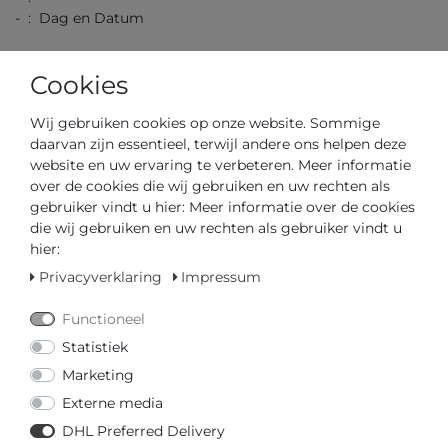
- : Dag en Datum
Cookies
Wij gebruiken cookies op onze website. Sommige
- : Blauw
daarvan zijn essentieel, terwijl andere ons helpen deze
website en uw ervaring te verbeteren. Meer informatie
over de cookies die wij gebruiken en uw rechten als
gebruiker vindt u hier: Meer informatie over de cookies
die wij gebruiken en uw rechten als gebruiker vindt u
- : Blauw
hier:
- : Deployment Gesp
- :
Privacyverklaring
Impressum
Functioneel
Statistiek
Marketing
- : BRUNO SÖHNLE UHRENATELIER GLASHÜTTE/SA
- : Deployment Gesp
Externe media
DHL Preferred Delivery