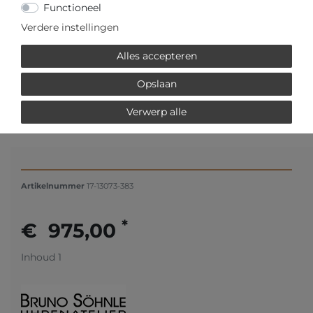
Functioneel
Verdere instellingen
- : 43,00 / 1,69
- : 14,00 / 0,55
Alles accepteren
- : 10,00
- : 118,00 / 4,16
Opslaan
Verwerp alle
Artikelnummer
17-13073-383
*
€ 975,00
Inhoud
1