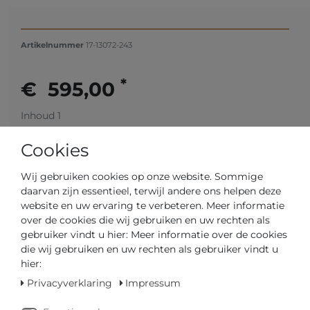
Artikelnummer
17-13072-243
*
€ 595,00
Inhoud
1
Cookies
Wij gebruiken cookies op onze website. Sommige
daarvan zijn essentieel, terwijl andere ons helpen deze
website en uw ervaring te verbeteren. Meer informatie
over de cookies die wij gebruiken en uw rechten als
gebruiker vindt u hier: Meer informatie over de cookies
die wij gebruiken en uw rechten als gebruiker vindt u
Op voorraad
hier:
GEDIPLOMEERD DEALER
Privacyverklaring
Impressum
SNELLE LEVERTIJD