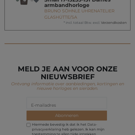
armbandhorloge
BRUNO SÖHNLE UHRENATELIER
GLASHÜTTE/SA
*
incl. totaal Btw.
excl.
Verzendkosten
MELD JE AAN VOOR ONZE
NIEUWSBRIEF
Ontvang informatie over aanbiedingen, kortingen en
nieuwe horloges en sieraden.
Abonneren
Hiermede bevestig ik dat ik het
Data­
privacy­verklaring
heb gelezen. Ik kan mijn
toestemming te allen tijde intrekken.