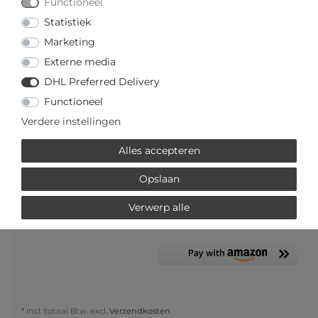
Functioneel
Statistiek
Marketing
Uw prijs met
3% korting
op vooruitbetaling:
€ 577,15 *
Externe media
DHL Preferred Delivery
Functioneel
Verdere instellingen
Vraag over het artikel
Prijsaanvraag
Wensenlijst
Alles accepteren
Opslaan
IN DE WINKELWAGEN
Verwerp alle
of
* incl. totaal Btw. excl.
Verzendkosten