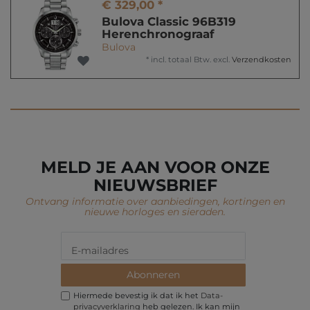
€ 329,00 *
Bulova Classic 96B319
Herenchronograaf
Bulova
*
incl. totaal Btw.
excl.
Verzendkosten
MELD JE AAN VOOR ONZE
NIEUWSBRIEF
Ontvang informatie over aanbiedingen, kortingen en
nieuwe horloges en sieraden.
Abonneren
Hiermede bevestig ik dat ik het
Data­
privacy­verklaring
heb gelezen. Ik kan mijn