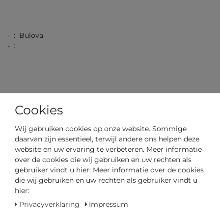
- : Bulova
- :
- : 20,00 / 0,79
Cookies
- : 41,00 / 1,61
- : 12,00 / 0,47
- : 3,00
Wij gebruiken cookies op onze website. Sommige
daarvan zijn essentieel, terwijl andere ons helpen deze
website en uw ervaring te verbeteren. Meer informatie
over de cookies die wij gebruiken en uw rechten als
gebruiker vindt u hier: Meer informatie over de cookies
die wij gebruiken en uw rechten als gebruiker vindt u
hier:
Artikelnummer
97A175
Privacyverklaring
Impressum