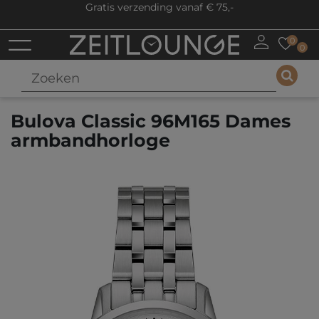
Gratis verzending vanaf € 75,-
0
0
Bulova Classic 96M165 Dames
armbandhorloge