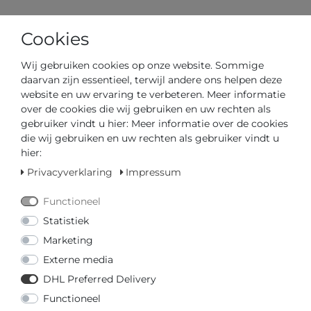
Cookies
Wij gebruiken cookies op onze website. Sommige
Artikelnummer
96M165
daarvan zijn essentieel, terwijl andere ons helpen deze
website en uw ervaring te verbeteren. Meer informatie
*
over de cookies die wij gebruiken en uw rechten als
€ 199,00
gebruiker vindt u hier: Meer informatie over de cookies
die wij gebruiken en uw rechten als gebruiker vindt u
Inhoud
1
hier:
Privacyverklaring
Impressum
Functioneel
Statistiek
Marketing
Externe media
Klaar voor verzending in 2-3 dagen
DHL Preferred Delivery
Functioneel
GEDIPLOMEERD DEALER