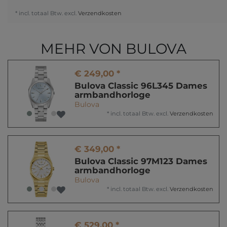
* incl. totaal Btw. excl.
Verzendkosten
MEHR VON BULOVA
€ 249,00 *
Bulova Classic 96L345 Dames
armbandhorloge
Bulova
*
incl. totaal Btw.
excl.
Verzendkosten
€ 349,00 *
Bulova Classic 97M123 Dames
armbandhorloge
Bulova
*
incl. totaal Btw.
excl.
Verzendkosten
€ 529,00 *