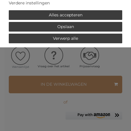
Verdere instellingen
SNELLE LEVERTIJD
Alles accepteren
Opslaan
Uw prijs met
3% korting
op vooruitbetaling:
€ 193,03 *
Verwerp alle
Vraag over het artikel
Prijsaanvraag
Wensenlijst
IN DE WINKELWAGEN
of