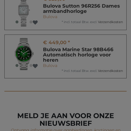
Bulova Sutton 96R256 Dames
armbandhorloge
Bulova
*
incl. totaal Btw.
excl.
Verzendkosten
€ 449,00 *
Bulova Marine Star 98B466
Automatisch horloge voor
heren
Bulova
*
incl. totaal Btw.
excl.
Verzendkosten
MELD JE AAN VOOR ONZE
NIEUWSBRIEF
Ontvang informatie over aanbiedingen, kortingen en