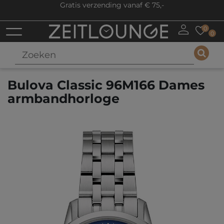
Gratis verzending vanaf € 75,-
0
0
Bulova Classic 96M166 Dames
armbandhorloge