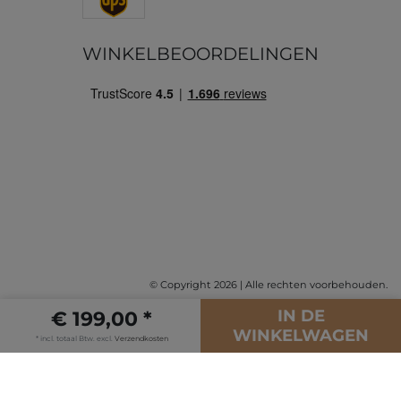
WINKELBEOORDELINGEN
© Copyright 2026 | Alle rechten voorbehouden.
IN DE
€ 199,00 *
WINKELWAGEN
* incl. totaal Btw. excl.
Verzendkosten