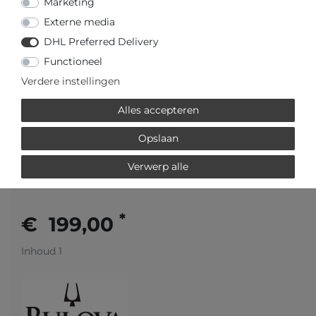
Marketing
Externe media
- : 14,00 / 0,55
DHL Preferred Delivery
- : 31,00 / 1,22
- : 7,00 / 0,28
Functioneel
- : 3,00
Verdere instellingen
Alles accepteren
Opslaan
Verwerp alle
Artikelnummer
96M166
*
€ 199,00
Inhoud
1