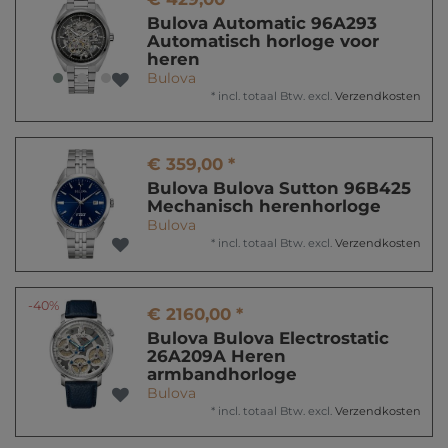
Bulova Automatic 96A293
Automatisch horloge voor
heren
Bulova
*
incl. totaal Btw.
excl.
Verzendkosten
€ 359,00 *
Bulova Bulova Sutton 96B425
Mechanisch herenhorloge
Bulova
*
incl. totaal Btw.
excl.
Verzendkosten
-40%
€ 2160,00 *
Bulova Bulova Electrostatic
26A209A Heren
armbandhorloge
Bulova
*
incl. totaal Btw.
excl.
Verzendkosten