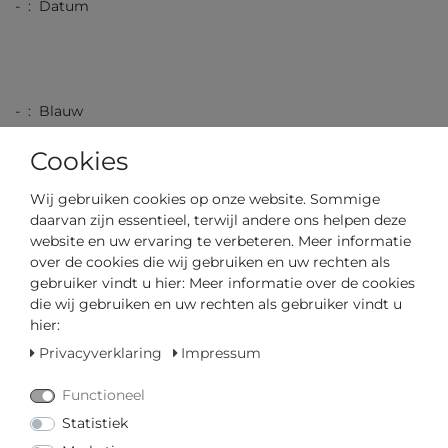
- : Datum
- : Blauw
Cookies
Wij gebruiken cookies op onze website. Sommige
- : Zilver
daarvan zijn essentieel, terwijl andere ons helpen deze
- : Deployment Gesp
website en uw ervaring te verbeteren. Meer informatie
- : Roestvrij staal
over de cookies die wij gebruiken en uw rechten als
gebruiker vindt u hier: Meer informatie over de cookies
die wij gebruiken en uw rechten als gebruiker vindt u
hier:
Privacyverklaring
Impressum
- : Bulova
- : Deployment Gesp
Functioneel
Statistiek