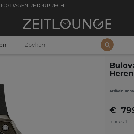
100 DAGEN RETOURRECHT
en
Bulov
f
Heren
Artikelnumm
€ 79
Inhoud
1