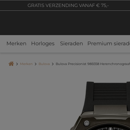
GRATIS VERZENDING VANAF € 75,-
Merken
Horloges
Sieraden
Premium sierad
Merken
Bulova
Bulova Precisionist 98B358 Herenchronograa