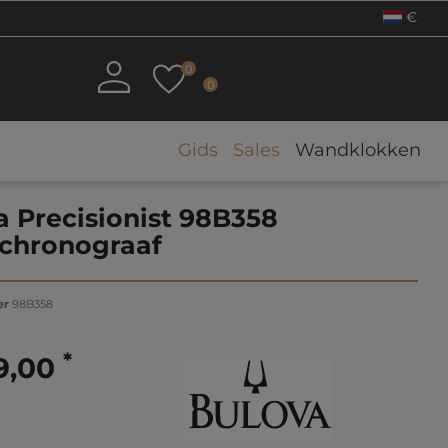
€
0
0
Gids
Sales
Wandklokken
a Precisionist 98B358
chronograaf
er
98B358
*
9,00