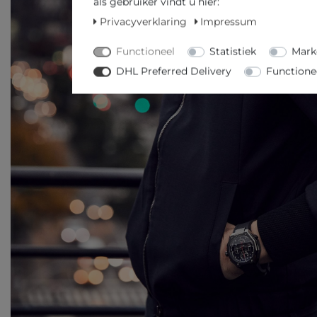
als gebruiker vindt u hier:
Privacyverklaring
Impressum
Functioneel
Statistiek
Mark
DHL Preferred Delivery
Functione