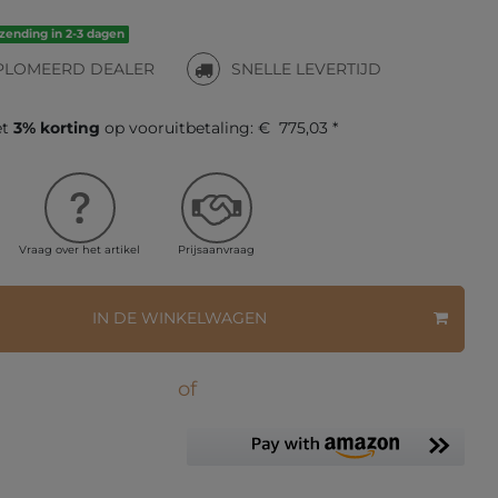
rzending in 2-3 dagen
PLOMEERD DEALER
SNELLE LEVERTIJD
et
3% korting
op vooruitbetaling:
€ 775,03 *
Vraag over het artikel
Prijsaanvraag
IN DE WINKELWAGEN
of