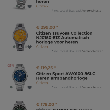
heren
Citizen
*
incl. totaal Btw.
excl.
Verzendkosten
€ 299,00 *
Citizen Tsuyosa Collection
NJ0150-81Z Automatisch
horloge voor heren
Citizen
*
incl. totaal Btw.
excl.
Verzendkosten
-25%
€ 119,25 *
Citizen Sport AW0100-86LC
Heren armbandhorloge
Citizen
*
incl. totaal Btw.
excl.
Verzendkosten
€ 179,00 *