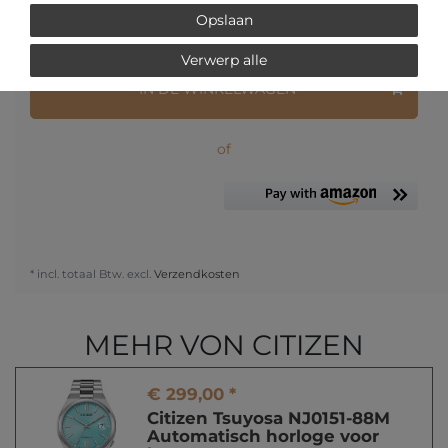
Opslaan
Vraag over het artikel
Prijsaanvraag
Wensenlijst
Verwerp alle
IN DE WINKELWAGEN
of
* incl. totaal Btw. excl.
Verzendkosten
MEHR VON CITIZEN
€ 299,00 *
Citizen Tsuyosa NJ0151-88M
Automatisch horloge voor