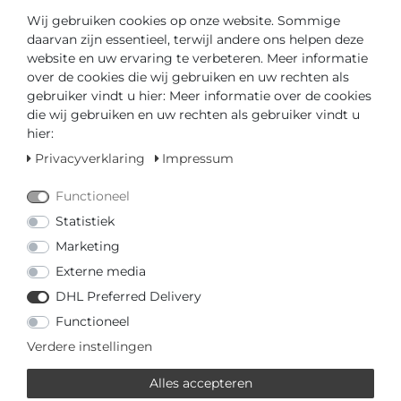
Inhoud
1
Wij gebruiken cookies op onze website. Sommige
daarvan zijn essentieel, terwijl andere ons helpen deze
website en uw ervaring te verbeteren. Meer informatie
over de cookies die wij gebruiken en uw rechten als
gebruiker vindt u hier: Meer informatie over de cookies
die wij gebruiken en uw rechten als gebruiker vindt u
hier:
Privacyverklaring
Impressum
Klaar voor verzending in 2-3 dagen
Functioneel
GEDIPLOMEERD DEALER
Statistiek
Marketing
SNELLE LEVERTIJD
Externe media
DHL Preferred Delivery
Uw prijs met
3% korting
op vooruitbetaling:
€ 193,03 *
Functioneel
Verdere instellingen
Alles accepteren