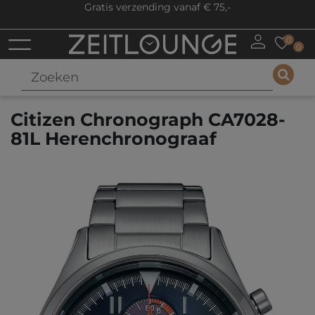
Gratis verzending vanaf € 75,-
0
0
Citizen Chronograph CA7028-
81L Herenchronograaf