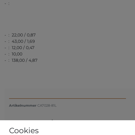
- :
- : 22,00 / 0,87
- : 43,00 / 1,69
- : 12,00 / 0,47
- : 10,00
- : 138,00 / 4,87
Artikelnummer
CA7028-81L
*
€ 199,00
Cookies