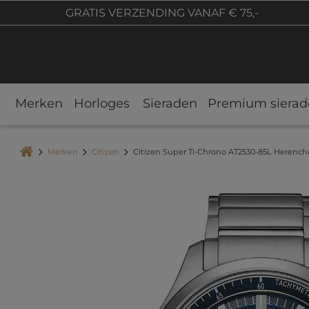
GRATIS VERZENDING VANAF € 75,-
Merken
Horloges
Sieraden
Premium sierad
Merken
Citizen
Citizen Super Ti-Chrono AT2530-85L Herench