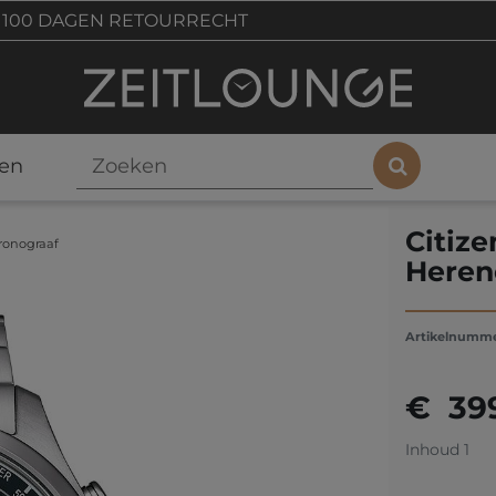
100 DAGEN RETOURRECHT
en
Citiz
ronograaf
Heren
Artikelnumm
€ 39
Inhoud
1