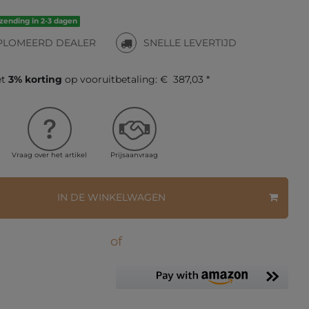
rzending in 2-3 dagen
PLOMEERD DEALER
SNELLE LEVERTIJD
et
3% korting
op vooruitbetaling:
€ 387,03 *
Vraag over het artikel
Prijsaanvraag
IN DE WINKELWAGEN
of