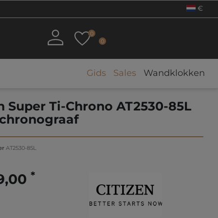
€
0
0
Gids
Sales
Wandklokken
en Super Ti-Chrono AT2530-85L
chronograaf
er
AT2530-85L
*
9,00