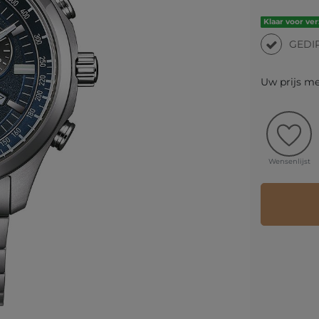
Klaar voor ve
GEDI
Uw prijs m
Wensenlijst