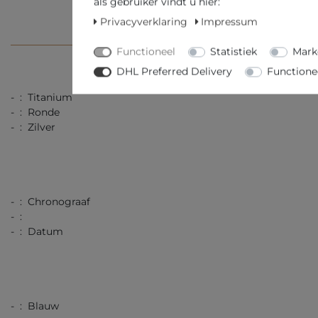
als gebruiker vindt u hier:
Privacyverklaring
Impressum
TECHNISCHE SPECIFICATIES
Functioneel
Statistiek
Mark
DHL Preferred Delivery
Functione
- : Titanium
- : Ronde
- : Zilver
- : Chronograaf
- :
- : Datum
- : Blauw